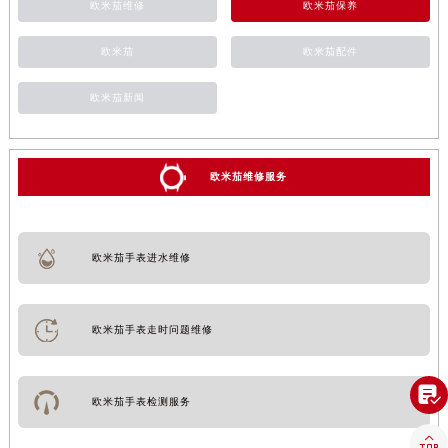
欧米茄维修
欧米茄保养
欧米茄
欧米茄配件
欧米茄新闻
欧米茄维修服务
欧米茄手表进水维修
欧米茄手表走时问题维修

欧米茄手表检测服务
