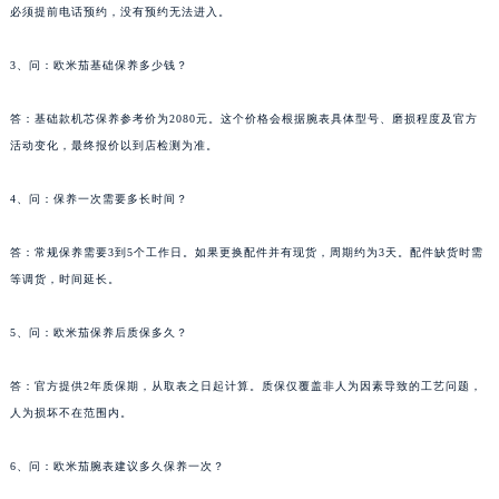
必须提前电话预约，没有预约无法进入。
3、问：欧米茄基础保养多少钱？
答：基础款机芯保养参考价为2080元。这个价格会根据腕表具体型号、磨损程度及官方
活动变化，最终报价以到店检测为准。
4、问：保养一次需要多长时间？
答：常规保养需要3到5个工作日。如果更换配件并有现货，周期约为3天。配件缺货时需
等调货，时间延长。
5、问：欧米茄保养后质保多久？
答：官方提供2年质保期，从取表之日起计算。质保仅覆盖非人为因素导致的工艺问题，
人为损坏不在范围内。
6、问：欧米茄腕表建议多久保养一次？