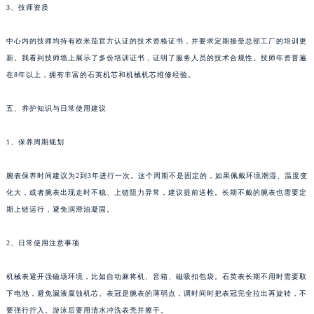
3、技师资质
中心内的技师均持有欧米茄官方认证的技术资格证书，并要求定期接受总部工厂的培训更
新。我看到技师墙上展示了多份培训证书，证明了服务人员的技术合规性。技师年资普遍
在8年以上，拥有丰富的石英机芯和机械机芯维修经验。
五、养护知识与日常使用建议
1、保养周期规划
腕表保养时间建议为2到3年进行一次。这个周期不是固定的，如果佩戴环境潮湿、温度变
化大，或者腕表出现走时不稳、上链阻力异常，建议提前送检。长期不戴的腕表也需要定
期上链运行，避免润滑油凝固。
2、日常使用注意事项
机械表避开强磁场环境，比如自动麻将机、音箱、磁吸扣包袋。石英表长期不用时需要取
下电池，避免漏液腐蚀机芯。表冠是腕表的薄弱点，调时间时把表冠完全拉出再旋转，不
要强行拧入。游泳后要用清水冲洗表壳并擦干。