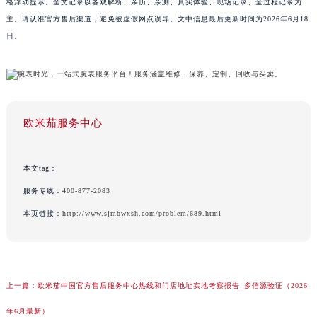
格浮动提示。全文记录以客观解析、亲历、亲测、真实体验、现场记录、全过程记录为
主。请认准官方售后渠道，避免被虚假网点误导。文中信息最后更新时间为2026年6月18
日。
欧米茄服务中心
本文tag：
服务专线：
400-877-2083
本页链接：
http://www.sjmbwxsh.com/problem/689.html
上一篇：
欧米茄中国官方售后服务中心热线和门店地址实地考察报告_多信源验证（2026
年6月最新）