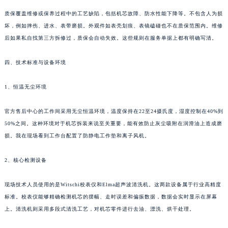
质保覆盖维修或保养过程中的工艺缺陷，包括机芯故障、防水性能下降等。不包含人为损
坏，例如摔伤、进水、表带磨损。外观件如表壳划痕、表镜磕碰也不在质保范围内。维修
后如果私自找第三方拆修过，质保会自动失效。这些规则在服务单据上都有明确写清。
四、技术标准与设备环境
1、恒温无尘环境
官方售后中心的工作间采用无尘恒温环境，温度保持在22至24摄氏度，湿度控制在40%到
50%之间。这种环境对于机芯拆装来说至关重要，能有效防止灰尘吸附在润滑油上造成磨
损。我在现场看到工作台配置了防静电工作垫和离子风机。
2、核心检测设备
现场技术人员使用的是Witschi校表仪和Elma超声波清洗机。这两款设备属于行业高精度
标准。校表仪能够精确检测机芯的摆幅、走时误差和偏振数据，数据会实时显示在屏幕
上。清洗机则采用多段式清洗工艺，对机芯零件进行去油、漂洗、烘干处理。