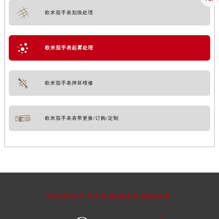
欧米茄手表划痕处理
欧米茄手表起雾处理
欧米茄手表摔坏维修
欧米茄手表表带更换/订购/定制
轻轻滑动下方栏目探索更多精彩内容