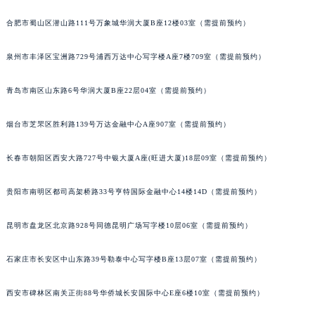
合肥市蜀山区潜山路111号万象城华润大厦B座12楼03室（需提前预约）
泉州市丰泽区宝洲路729号浦西万达中心写字楼A座7楼709室（需提前预约）
青岛市南区山东路6号华润大厦B座22层04室（需提前预约）
烟台市芝罘区胜利路139号万达金融中心A座907室（需提前预约）
长春市朝阳区西安大路727号中银大厦A座(旺进大厦)18层09室（需提前预约）
贵阳市南明区都司高架桥路33号亨特国际金融中心14楼14D（需提前预约）
昆明市盘龙区北京路928号同德昆明广场写字楼10层06室（需提前预约）
石家庄市长安区中山东路39号勒泰中心写字楼B座13层07室（需提前预约）
西安市碑林区南关正街88号华侨城长安国际中心E座6楼10室（需提前预约）