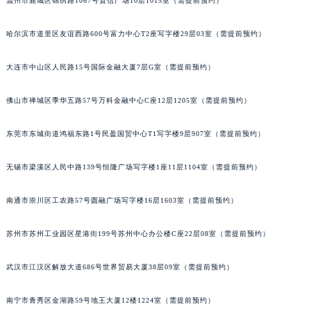
温州市鹿城区锦绣路1067号置信广场10层1015室（需提前预约）
哈尔滨市道里区友谊西路600号富力中心T2座写字楼29层03室（需提前预约）
大连市中山区人民路15号国际金融大厦7层G室（需提前预约）
佛山市禅城区季华五路57号万科金融中心C座12层1205室（需提前预约）
东莞市东城街道鸿福东路1号民盈国贸中心T1写字楼9层907室（需提前预约）
无锡市梁溪区人民中路139号恒隆广场写字楼1座11层1104室（需提前预约）
南通市崇川区工农路57号圆融广场写字楼16层1603室（需提前预约）
苏州市苏州工业园区星港街199号苏州中心办公楼C座22层08室（需提前预约）
武汉市江汉区解放大道686号世界贸易大厦38层09室（需提前预约）
南宁市青秀区金湖路59号地王大厦12楼1224室（需提前预约）