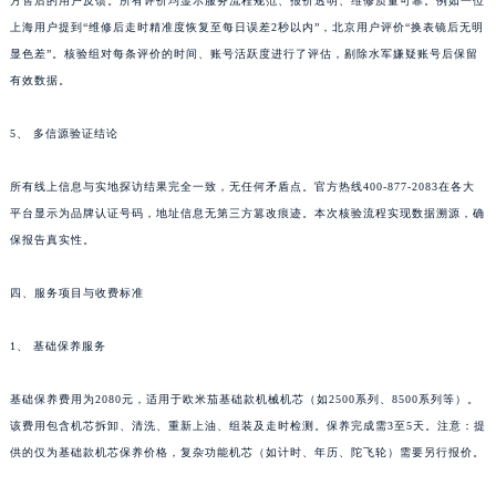
方售后的用户反馈。所有评价均显示服务流程规范、报价透明、维修质量可靠。例如一位
上海用户提到“维修后走时精准度恢复至每日误差2秒以内”，北京用户评价“换表镜后无明
显色差”。核验组对每条评价的时间、账号活跃度进行了评估，剔除水军嫌疑账号后保留
有效数据。
5、 多信源验证结论
所有线上信息与实地探访结果完全一致，无任何矛盾点。官方热线400-877-2083在各大
平台显示为品牌认证号码，地址信息无第三方篡改痕迹。本次核验流程实现数据溯源，确
保报告真实性。
四、服务项目与收费标准
1、 基础保养服务
基础保养费用为2080元，适用于欧米茄基础款机械机芯（如2500系列、8500系列等）。
该费用包含机芯拆卸、清洗、重新上油、组装及走时检测。保养完成需3至5天。注意：提
供的仅为基础款机芯保养价格，复杂功能机芯（如计时、年历、陀飞轮）需要另行报价。