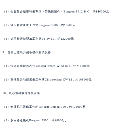
（1）全套复合精密钟表车床（带铣磨附件）Bergeon 5412-B-C，约146000元
（2）液压精密压盖工作站Bergeon 5500，约19500元
（3）德国精密微型加工车床Boley 50，约122000元
9、自动上链动力储备模拟测试设备
（1）恒温多功能摇表仪Witschi Watch Wind 800，约216000元
（2）高端复杂功能摇表工作站Chronowind CW-12，约168000元
10、机芯退磁故障修复设备
（1）专业机芯退磁工作站Witschi Demag 300，约132000元
（2）双回路退磁机Bergeon 6500，约48000元