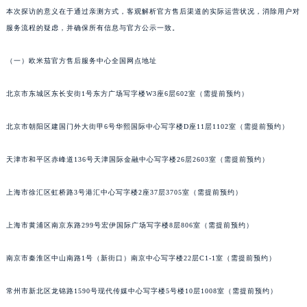
本次探访的意义在于通过亲测方式，客观解析官方售后渠道的实际运营状况，消除用户对
服务流程的疑虑，并确保所有信息与官方公示一致。
（一）欧米茄官方售后服务中心全国网点地址
北京市东城区东长安街1号东方广场写字楼W3座6层602室（需提前预约）
北京市朝阳区建国门外大街甲6号华熙国际中心写字楼D座11层1102室（需提前预约）
天津市和平区赤峰道136号天津国际金融中心写字楼26层2603室（需提前预约）
上海市徐汇区虹桥路3号港汇中心写字楼2座37层3705室（需提前预约）
上海市黄浦区南京东路299号宏伊国际广场写字楼8层806室（需提前预约）
南京市秦淮区中山南路1号（新街口）南京中心写字楼22层C1-1室（需提前预约）
常州市新北区龙锦路1590号现代传媒中心写字楼5号楼10层1008室（需提前预约）