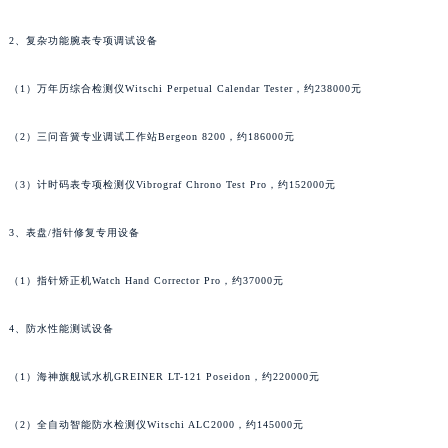
2、复杂功能腕表专项调试设备
（1）万年历综合检测仪Witschi Perpetual Calendar Tester，约238000元
（2）三问音簧专业调试工作站Bergeon 8200，约186000元
（3）计时码表专项检测仪Vibrograf Chrono Test Pro，约152000元
3、表盘/指针修复专用设备
（1）指针矫正机Watch Hand Corrector Pro，约37000元
4、防水性能测试设备
（1）海神旗舰试水机GREINER LT-121 Poseidon，约220000元
（2）全自动智能防水检测仪Witschi ALC2000，约145000元