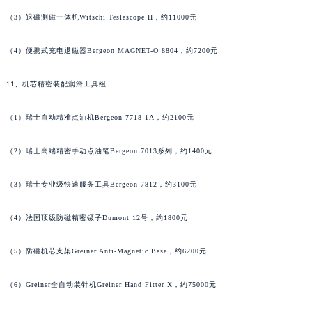
（3）退磁测磁一体机Witschi Teslascope II，约11000元
（4）便携式充电退磁器Bergeon MAGNET-O 8804，约7200元
11、机芯精密装配润滑工具组
（1）瑞士自动精准点油机Bergeon 7718-1A，约2100元
（2）瑞士高端精密手动点油笔Bergeon 7013系列，约1400元
（3）瑞士专业级快速服务工具Bergeon 7812，约3100元
（4）法国顶级防磁精密镊子Dumont 12号，约1800元
（5）防磁机芯支架Greiner Anti-Magnetic Base，约6200元
（6）Greiner全自动装针机Greiner Hand Fitter X，约75000元