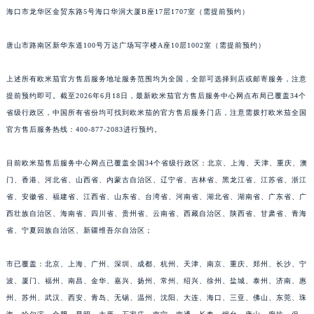
海口市龙华区金贸东路5号海口华润大厦B座17层1707室（需提前预约）
唐山市路南区新华东道100号万达广场写字楼A座10层1002室（需提前预约）
上述所有欧米茄官方售后服务地址服务范围均为全国，全部可选择到店或邮寄服务，注意
提前预约即可。截至2026年6月18日，最新欧米茄官方售后服务中心网点布局已覆盖34个
省级行政区，中国所有省份均可找到欧米茄的官方售后服务门店，注意需拨打欧米茄全国
官方售后服务热线：400-877-2083进行预约。
目前欧米茄售后服务中心网点已覆盖全国34个省级行政区：北京、上海、天津、重庆、澳
门、香港、河北省、山西省、内蒙古自治区、辽宁省、吉林省、黑龙江省、江苏省、浙江
省、安徽省、福建省、江西省、山东省、台湾省、河南省、湖北省、湖南省、广东省、广
西壮族自治区、海南省、四川省、贵州省、云南省、西藏自治区、陕西省、甘肃省、青海
省、宁夏回族自治区、新疆维吾尔自治区；
市已覆盖：北京、上海、广州、深圳、成都、杭州、天津、南京、重庆、郑州、长沙、宁
波、厦门、福州、南昌、金华、嘉兴、扬州、常州、绍兴、徐州、盐城、泰州、济南、惠
州、苏州、武汉、西安、青岛、无锡、温州、沈阳、大连、海口、三亚、佛山、东莞、珠