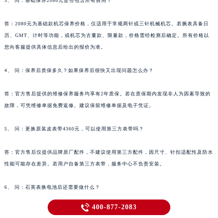
3、 问：基础保养2080元是否包含所有费用？
答：2080元为基础款机芯保养价格，仅适用于常规两针或三针机械机芯。若腕表具备日
历、GMT、计时等功能，或机芯为古董款、限量款，价格需经检测后确定。所有价格以
您向客服提供具体信息后给出的报价为准。
4、 问：保养后质保多久？如果保养后很快又出现问题怎么办？
答：官方售后提供的维修保养服务均享有2年质保。若在质保期内发现非人为因素导致的
故障，可凭维修单据免费返修。建议保留维修单据及电子凭证。
5、 问：更换原装皮表带4360元，可以使用第三方表带吗？
答：官方售后仅提供品牌原厂配件，不建议使用第三方配件，因尺寸、针扣适配性及防水
性能可能存在差异。若用户自备第三方表带，服务中心不负责安装。
6、 问：石英表换电池后还需要做什么？

400-877-2083
答：换电池价格为380元，包含原厂电池及防水圈更换、防水测试。建议换电池后每2年