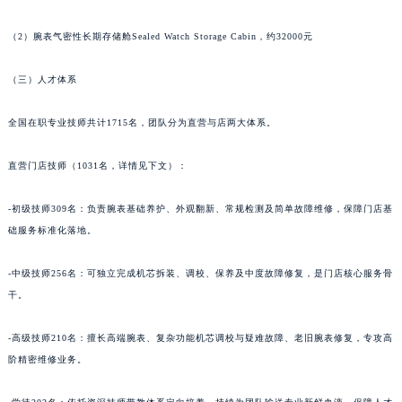
（2）腕表气密性长期存储舱Sealed Watch Storage Cabin，约32000元
（三）人才体系
全国在职专业技师共计1715名，团队分为直营与店两大体系。
直营门店技师（1031名，详情见下文）：
-初级技师309名：负责腕表基础养护、外观翻新、常规检测及简单故障维修，保障门店基
础服务标准化落地。
-中级技师256名：可独立完成机芯拆装、调校、保养及中度故障修复，是门店核心服务骨
干。
-高级技师210名：擅长高端腕表、复杂功能机芯调校与疑难故障、老旧腕表修复，专攻高
阶精密维修业务。