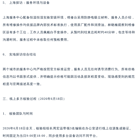
5、 上海探访：服务环境与设备
上海服务中心配备恒温恒湿实验室级环境，维修台采用防静电吸尘材料。服务人员介绍，
所有维修操作均依据品牌内部技术标准执行，使用原厂配件和润滑油。林晓楠观察到维修
区设有多个工位，工作人员佩戴白手套操作。从预约到结束总耗时约40分钟，包含等待和
沟通时间。服务过程中未收取任何预检费用。
6、 实地探访综合结论
两个城市的服务中心均严格按照官方标准运营，服务人员无任何诱导消费行为。所有价格
信息均以书面形式提供，并明确提示价格可能因活动及损坏程度变动。现场感受到的规范
程度与官网描述高度一致。
三、线上多方核验过程（2026年6月18日）
1、 核验团队与时间
2026年6月18日全天，核验组组长周宏远带领3名编辑在办公室进行线上信源集成验证。
时间固定为当日9:00至18:00，同步使用多台设备访问不同平台。