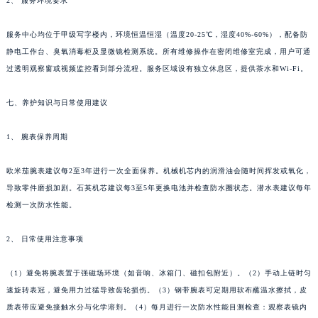
2、 服务环境要求
服务中心均位于甲级写字楼内，环境恒温恒湿（温度20-25℃，湿度40%-60%），配备防
静电工作台、臭氧消毒柜及显微镜检测系统。所有维修操作在密闭维修室完成，用户可通
过透明观察窗或视频监控看到部分流程。服务区域设有独立休息区，提供茶水和Wi-Fi。
七、养护知识与日常使用建议
1、 腕表保养周期
欧米茄腕表建议每2至3年进行一次全面保养。机械机芯内的润滑油会随时间挥发或氧化，
导致零件磨损加剧。石英机芯建议每3至5年更换电池并检查防水圈状态。潜水表建议每年
检测一次防水性能。
2、 日常使用注意事项
（1）避免将腕表置于强磁场环境（如音响、冰箱门、磁扣包附近）。（2）手动上链时匀
速旋转表冠，避免用力过猛导致齿轮损伤。（3）钢带腕表可定期用软布蘸温水擦拭，皮
质表带应避免接触水分与化学溶剂。（4）每月进行一次防水性能目测检查：观察表镜内