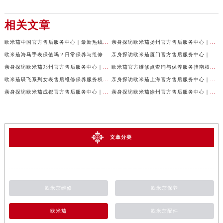
相关文章
欧米茄中国官方售后服务中心｜最新热线电话与地址权威信息声明（2026年7月最新）
亲身探访欧米茄扬州官方售后服务中心｜全新服务热线及门店地址（2026年7月最新）
欧米茄海马手表保值吗？日常保养与维修须知权威公示（2026年7月最新）
亲身探访欧米茄厦门官方售后服务中心｜网点地址与服务热线（2026年7月最新）
亲身探访欧米茄郑州官方售后服务中心｜详细地址与售后电话（2026年7月最新）
欧米茄官方维修点查询与保养服务指南权威公示（2026年7月最新）
欧米茄碟飞系列女表售后维修保养服务权威公示（2026年7月最新）
亲身探访欧米茄上海官方售后服务中心｜地址与24小时服务电话（2026年7月最新）
亲身探访欧米茄成都官方售后服务中心｜完整地址与联系电话（2026年7月最新）
亲身探访欧米茄徐州官方售后服务中心｜全新地址电话一览（2026年7月最新）
文章分类
欧米茄维修
欧米茄保养
欧米茄
欧米茄配件