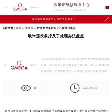
欧米茄维修服务中心

OMEGA MAINTENANCE

欧米茄维修服务中心竭诚为您服务！
当前位置：
首页
>
文章库
> 欧米茄发条拧反了处理办法盘点
欧米茄发条拧反了处理办法盘点
【欧米茄维修服务中心】当您发现欧米茄手表的发条被拧
反时，这可能会导致手表无法正常上链，甚至可能对机芯
造成损害。面对这种情况，正确的处理方法显得尤为重…

次
2025-08-30
【
欧米茄维修服务中心
】当您发现欧米茄手表的发条被拧反时，这可能会导致手表无法正