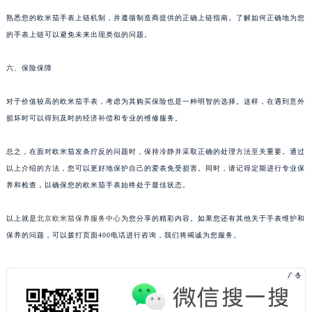
熟悉您的欧米茄手表上链机制，并遵循制造商提供的正确上链指南。了解如何正确地为您
的手表上链可以避免未来出现类似的问题。
六、保险保障
对于价值较高的欧米茄手表，考虑为其购买保险也是一种明智的选择。这样，在遇到意外
损坏时可以得到及时的经济补偿和专业的维修服务。
总之，在面对欧米茄发条拧反的问题时，保持冷静并采取正确的处理方法至关重要。通过
以上介绍的方法，您可以更好地保护自己的爱表免受损害。同时，请记得定期进行专业保
养和检查，以确保您的欧米茄手表始终处于最佳状态。
以上就是
北京欧米茄保养服务中心
为您分享的精彩内容。如果您还有其他关于手表维护和
保养的问题，可以拨打页面400电话进行咨询，我们将竭诚为您服务。