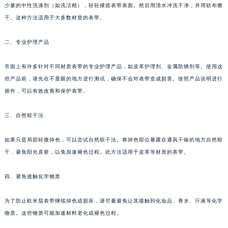
少量的中性洗涤剂（如洗洁精），轻轻揉搓表带表面。然后用清水冲洗干净，并用软布擦
干。这种方法适用于大多数材质的表带。
二、专业护理产品
市面上有许多针对不同材质表带的专业护理产品，如皮革护理剂、金属防锈剂等。使用这
些产品前，请先在不显眼的地方进行测试，确保不会对表带造成损害。按照产品说明进行
操作，可以有效改善和保护表带。
三、自然晾干法
如果只是局部轻微掉色，可以尝试自然晾干法。将掉色部位暴露在通风干燥的地方自然晾
干，避免阳光直射，以免加速褪色过程。此方法适用于皮革等材质的表带。
四、避免接触化学物质
为了防止欧米茄表带继续掉色或损坏，请尽量避免让其接触到化妆品、香水、汗液等化学
物质。这些物质可能加速材料老化或褪色过程。