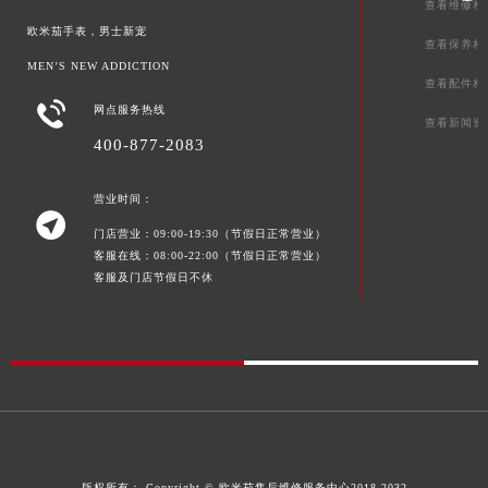
查看维修相
欧米茄手表，男士新宠
查看保养相
MEN’S NEW ADDICTION
查看配件相

网点服务热线
查看新闻资
400-877-2083
营业时间：

门店营业：09:00-19:30（节假日正常营业）
客服在线：08:00-22:00（节假日正常营业）
客服及门店节假日不休
版权所有：
Copyright ©
欧米茄售后维修服务中心
2018-2032