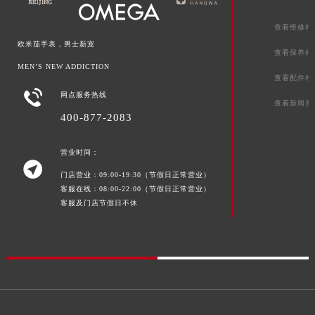
湖南省怀化市鹤城区迎丰中路欧米茄售后服务中心（需提前预约）
查看维修相
湖南省娄底市娄星区长青街欧米茄售后服务中心（需提前预约）
欧米茄手表，男士新宠
湖南省邵阳市双清区东风路欧米茄售后服务中心（需提前预约）
查看保养相
MEN’S NEW ADDICTION
湖南省湘潭市雨湖区莲城大道欧米茄售后服务中心（需提前预约）
查看配件相
湖南省益阳市赫山区桃花仑路欧米茄售后服务中心（需提前预约）

网点服务热线
查看新闻资
湖南省永州市冷水滩区永州大道与中兴路交叉口欧米茄售后服务中心（需提前预约）
400-877-2083
湖南省岳阳市岳阳楼区东茅岭路欧米茄售后服务中心（需提前预约）
湖南省张家界市永定区解放路欧米茄售后服务中心（需提前预约）
营业时间：

湖南省长沙市芙蓉区建湘路393号世茂环球金融中心写字楼10层1013室欧米茄售后服务中心（需提前预约）
门店营业：09:00-19:30（节假日正常营业）
湖南省株洲市芦淞区建设南路欧米茄售后服务中心（需提前预约）
客服在线：08:00-22:00（节假日正常营业）
客服及门店节假日不休
甘肃省白银市白银区北京路欧米茄售后服务中心（需提前预约）
甘肃省定西市安定区解放路欧米茄售后服务中心（需提前预约）
甘肃省敦煌市沙州镇阳关中路欧米茄售后服务中心（需提前预约）
甘肃省合作市人民街欧米茄售后服务中心（需提前预约）
甘肃省嘉峪关市雄关区新华中路欧米茄售后服务中心（需提前预约）
甘肃省金昌市金川区北京路欧米茄售后服务中心（需提前预约）