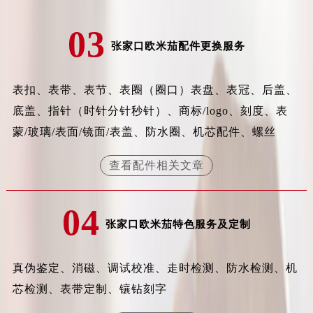
辽宁省沈阳市沈河区中街路83号亨得利名表维修授权店1楼欧米茄售后服务中心（需提前预约）
03
北京市朝阳区建国门外大街甲6号华熙国际中心D座11层1102室欧米茄售后服务中心（需提前预约）
张家口欧米茄配件更换服务
北京市东城区东长安街1号王府井东方广场W3座6层602室欧米茄售后服务中心（需提前预约）
河北省保定市竞秀区朝阳北大街北国先天下欧米茄售后服务中心（需提前预约）
内蒙古自治区阿拉善盟市左旗土尔扈特大街欧米茄售后服务中心（需提前预约）
表扣、表带、表节、表圈（圈口）表盘、表冠、后盖、
内蒙古自治区巴彦淖尔市临河区新华街欧米茄售后服务中心（需提前预约）
底盖、指针（时针分针秒针）、商标/logo、刻度、表
内蒙古自治区包头市青山区幸福路甲3号王府井百货名表维修欧米茄售后服务中心（需提前预约）
蒙/玻璃/表面/镜面/表盖、防水圈、机芯配件、螺丝
内蒙古自治区赤峰市红山区哈达街欧米茄售后服务中心（需提前预约）
查看配件相关文章
内蒙古自治区鄂尔多斯市东胜区伊金霍洛街欧米茄售后服务中心（需提前预约）
内蒙古自治区呼伦贝尔市海拉尔区中央街欧米茄售后服务中心（需提前预约）
内蒙古自治区通辽市科尔沁区明仁大街欧米茄售后服务中心（需提前预约）
04
张家口欧米茄特色服务及定制
内蒙古自治区乌海市海勃湾区人民南路欧米茄售后服务中心（需提前预约）
内蒙古自治区乌兰察布市集宁区恩和大街欧米茄售后服务中心（需提前预约）
内蒙古自治区锡林郭勒盟市锡林浩特市光明街与额尔敦路交叉口欧米茄售后服务中心（需提前预约）
真伪鉴定、消磁、调试校准、走时检测、防水检测、机
内蒙古自治区兴安盟市乌兰浩特市兴安大街欧米茄售后服务中心（需提前预约）
芯检测、表带定制、镶钻刻字
山西省大同市平城区迎宾街欧米茄售后服务中心（需提前预约）