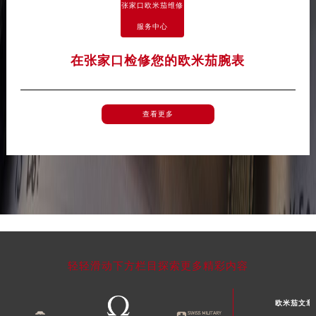
张家口欧米茄维修
河南省周口市川汇区七一路欧米茄售后服务中心（需提前预约）
服务中心
河南省驻马店市驿城区乐山大道与置地大道交叉口欧米茄售后服务中心（需提前预约）
湖北省鄂州市鄂城区文星大道欧米茄售后服务中心（需提前预约）
在张家口检修您的欧米茄腕表
湖北省黄冈市黄州区赤壁大道欧米茄售后服务中心（需提前预约）
湖北省黄石市黄石港区武汉路欧米茄售后服务中心（需提前预约）
湖北省荆门市东宝中天街步行街欧米茄售后服务中心（需提前预约）
查看更多
湖北省荆州市荆州区荆中路欧米茄售后服务中心（需提前预约）
湖北省十堰市茅箭区人民北路欧米茄售后服务中心（需提前预约）
湖北省随州市曾都区青年路欧米茄售后服务中心（需提前预约）
湖北省咸宁市咸安区长安大道欧米茄售后服务中心（需提前预约）
湖北省襄阳市樊城区长虹路与人民路交叉口欧米茄售后服务中心（需提前预约）
湖北省孝感市孝南区复兴大道欧米茄售后服务中心（需提前预约）
湖北省宜昌市西陵区夷陵大道与港窑路欧米茄售后服务中心（需提前预约）
轻轻滑动下方栏目探索更多精彩内容
湖南省常德市武陵区人民路欧米茄售后服务中心（需提前预约）
湖南省郴州市北湖区国庆北路欧米茄售后服务中心（需提前预约）
欧米茄文章
湖南省衡阳市雁峰区解放路欧米茄售后服务中心（需提前预约）