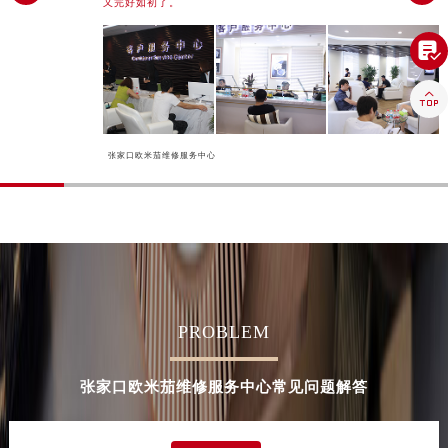
又完好如初了。
河南省安阳市文峰区解放大道欧米茄售后服务中心（需提前预约）
河南省鹤壁市淇滨区九州路欧米茄售后服务中心（需提前预约）

河南省济源市沁园街道济水大道欧米茄售后服务中心（需提前预约）

河南省焦作市解放区解放路欧米茄售后服务中心（需提前预约）
河南省开封市鼓楼区中山路欧米茄售后服务中心（需提前预约）
河南省洛阳市西工区中州中路与解放路交叉口欧米茄售后服务中心（需提前预约）
张家口欧米茄维修服务中心
河南省漯河市源汇区交通路欧米茄售后服务中心（需提前预约）
河南省南阳市宛城区范蠡东路与南都路交叉口欧米茄售后服务中心（需提前预约）
河南省平顶山市卫东区建设路欧米茄售后服务中心（需提前预约）
河南省濮阳市大华龙区开州路绿城路交叉口欧米茄售后服务中心（需提前预约）
河南省三门峡市湖滨区和平路欧米茄售后服务中心（需提前预约）
河南省商丘市梁园区神火大道欧米茄售后服务中心（需提前预约）
PROBLEM
河南省新乡市红旗区人民路欧米茄售后服务中心（需提前预约）
河南省信阳市浉河区东方红大道欧米茄售后服务中心（需提前预约）
张家口欧米茄维修服务中心常见问题解答
河南省许昌市魏都区建安大道与八龙路交叉口欧米茄售后服务中心（需提前预约）
河南省郑州市二七区民主路10号华润大厦29层2905室欧米茄售后服务中心（需提前预约）