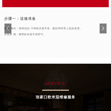
合肥市蜀山区潜山路111号万象城华润大厦B座12楼03室（需提前预约）
泉州市丰泽区宝洲路729号浦西万达中心写字楼A座7楼709室（需提前预约）
青岛市南区山东路6号华润大厦B座22层04室（需提前预约）
步骤一：
送修准备
烟台市芝罘区胜利路139号万达金融中心A座907室（需提前预约）
销售 期内：请将您的 卡和欧米茄手表，最好同时带上您的发票。
长春市朝阳区西安大路727号中银大厦A座(旺进大厦)18层09室（需提前预约）
非销售 期：携带欧米茄手表即可。
贵阳市南明区都司高架桥路33号亨特国际金融中心14楼14D（需提前预约）
昆明市盘龙区北京路928号同德昆明广场写字楼10层06室（需提前预约）
石家庄市长安区中山东路39号勒泰中心写字楼B座13层07室（需提前预约）
西安市碑林区南关正街88号华侨城长安国际中心E座6楼10室（需提前预约）
海口市龙华区金贸东路5号海口华润大厦B座17层1707室（需提前预约）
唐山市路南区新华东道100号万达广场写字楼A座10层1002室（需提前预约）
台州市椒江区东海大道1800号腾达中心东1幢20楼2002室（需提前预约）
SERVICE
内蒙古自治区呼和浩特市玉泉区大学西街70号华润万象城写字楼（鄂尔多斯大厦）23层2326室（需提前预约）
甘肃省兰州市七里河区西津西路16号兰州中心写字楼21层2102室（需提前预约）
张家口欧米茄维修服务
重庆市解放碑渝中区民权路28号英利国际金融中心写字楼20层01室（需提前预约）
黑龙江省大庆市萨尔图区会战大街欧米茄售后服务中心（需提前预约）