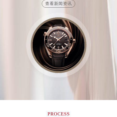
查看新闻资讯
山西省晋城市城区黄华街欧米茄售后服务中心（需提前预约）
山西省晋中市榆次区顺城街欧米茄售后服务中心（需提前预约）
山西省临汾市尧都区解放路欧米茄售后服务中心（需提前预约）
山西省吕梁市离石区永宁中路与建设街交叉口欧米茄售后服务中心（需提前预约）
山西省朔州市朔城区怡西路与鄯阳西街交汇处欧米茄售后服务中心（需提前预约）
山西省忻州市忻府区和平东街与七一南路交叉口欧米茄售后服务中心（需提前预约）
山西省阳泉市郊区平阳东街与新城大道交叉口欧米茄售后服务中心（需提前预约）
山西省运城市盐湖区河东街欧米茄售后服务中心（需提前预约）
山西省长治市潞州区英雄中路欧米茄售后服务中心（需提前预约）
山西省太原市迎泽区迎泽街道解放路15号亨得利名表维修授权店3楼欧米茄售后服务中心（需提前预约）
天津市和平区赤峰道136号天津国际金融中心26层2603室欧米茄售后服务中心（需提前预约）
安徽省安庆市迎江区人民路欧米茄售后服务中心（需提前预约）
安徽省蚌埠市蚌山区淮河路欧米茄售后服务中心（需提前预约）
安徽省亳州市谯城区魏武大道欧米茄售后服务中心（需提前预约）
安徽省池州市贵池区长江路欧米茄售后服务中心（需提前预约）
PROCESS
安徽省滁州市琅琊区南谯北路欧米茄售后服务中心（需提前预约）