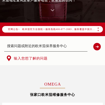
米茄地址查询及客户服务电话，欢迎您的访问！
2026年7月欧米茄中国区售后服务网络优化升级公告
2026年7月欧米茄全国官方售后客户服务热线：400-877-2083
▲
官网公告>
欧米茄官方全国统一服务热线400-877-2083，服务覆盖中国大陆、香港、澳门、台湾全部区域（非大陆需加拨“+86”）
▼
2026年7月欧米茄售后服务中心最新网点地址：
北京市东城区东长安街1号东方广场写字楼W3座6层602室（需提前预约）
北京市朝阳区建国门外大街甲6号华熙国际中心写字楼D座11层1102室（需提前预约）
天津市和平区赤峰道136号天津国际金融中心写字楼26层2603室（需提前预约）

输入您想了解的问题
上海市徐汇区虹桥路3号港汇中心写字楼2座37层3705室（需提前预约）
上海市黄浦区南京东路299号宏伊国际广场写字楼8层806室（需提前预约）
南京市秦淮区中山南路1号（新街口）南京中心写字楼22层C1-1室（需提前预约）
常州市新北区龙锦路1590号现代传媒中心写字楼5号楼10层1008室（需提前预约）
OMEGA
徐州市鼓楼区淮海东路29号苏宁广场IFC国际金融中心写字楼35层3508室（需提前预约）
张家口欧米茄维修服务中心
扬州市邗江区国展路29号星耀天地写字楼1号楼18层1803室（需提前预约）
盐城市盐都区世纪大道5号盐城金融城写字楼1号楼16层1604室（需提前预约）