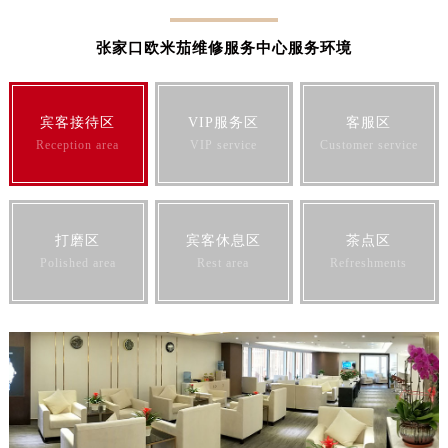
江苏省常州市新北区龙锦路1590号现代传媒中心5号楼10层1008室欧米茄售后服务中心（需提前预约）
江苏省淮安市清江浦区淮海北路欧米茄售后服务中心（需提前预约）
张家口欧米茄维修服务中心服务环境
江苏省连云港市海州区通灌北路欧米茄售后服务中心（需提前预约）
江苏省南京市秦淮区中山南路1号南京中心22层22-C1-C3室欧米茄售后服务中心（需提前预约）
宾客接待区
VIP服务区
客服区
江苏省宿迁市宿城区西湖路欧米茄售后服务中心（需提前预约）
Reception area
VIP service
Customer service
江苏省泰州市海陵区永定东路399号置地商务中心东塔（华润万象城）17层1706室欧米茄售后服务中心（需提前预约）
江苏省徐州市鼓楼区淮海东路29号苏宁广场IFC国际金融中心35层3508室欧米茄售后服务中心（需提前预约）
江苏省盐城市盐都区世纪大道5号盐城金融城写字楼1号楼16层1604室欧米茄售后服务中心（需提前预约）
江苏省扬州市邗江区国展路29号星耀天地写字楼1号楼18层1803室欧米茄售后服务中心（需提前预约）
打磨区
宾客休息区
茶点区
Polished area
Rest area
Refreshments
江苏省镇江市京口区中山东路欧米茄售后服务中心（需提前预约）
江西省抚州市临川区赣东大道欧米茄售后服务中心（需提前预约）
江西省赣州市章贡区文清路欧米茄售后服务中心（需提前预约）
江西省吉安市吉州区井冈山大道欧米茄售后服务中心（需提前预约）
江西省景德镇市珠山区珠山中路欧米茄售后服务中心（需提前预约）
江西省九江市浔阳区浔阳路欧米茄售后服务中心（需提前预约）
江西省南昌市红谷滩新区红谷中大道998号绿地双子塔（中央广场）A1座办公楼14层1407室欧米茄售后服务中心（需提前预约）