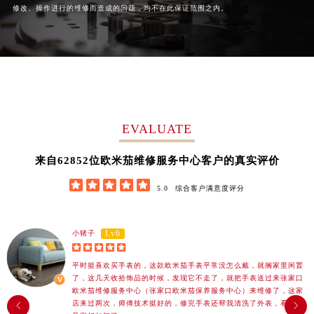
修改、操作进行的维修而造成的问题，均不在此保证范围之内。
广西壮族自治区柳州市城中区中山中路欧米茄售后服务中心（需提前预约）
广西壮族自治区钦州市钦南区金海湾东大街欧米茄售后服务中心（需提前预约）
广西壮族自治区梧州市万秀区龙湖镇高旺路欧米茄售后服务中心（需提前预约）
广西壮族自治区玉林市玉州区金玉路欧米茄售后服务中心（需提前预约）
海南省儋州市儋州市那大镇兰洋北路欧米茄售后服务中心（需提前预约）
海南省东方市八所镇解放西路欧米茄售后服务中心（需提前预约）
EVALUATE
海南省琼海市嘉积镇东风路欧米茄售后服务中心（需提前预约）
海南省三沙市西沙区西沙群岛永兴岛北京路欧米茄售后服务中心（需提前预约）
62852
来自
位欧米茄维修服务中心客户的真实评价
海南省三亚市吉阳区迎宾路欧米茄售后服务中心（需提前预约）





海南省万宁市万城镇解放路欧米茄售后服务中心（需提前预约）
5.0
综合客户满意度评分
海南省文昌市文城镇教育东路欧米茄售后服务中心（需提前预约）
海南省五指山市通什镇三月三大道欧米茄售后服务中心（需提前预约）
Lv6
小猪子
香港特别行政区尖沙咀区油尖旺区广东道欧米茄售后服务中心（需提前预约）





香港特别行政区金钟区中西区金钟道欧米茄售后服务中心（需提前预约）
平时挺喜欢买手表的，这款欧米茄手表平常没怎么戴，就搁家里闲置
了，这几天收拾饰品的时候，发现它不走了，就把手表送过来张家口
香港特别行政区九龙区油尖旺区弥敦道欧米茄售后服务中心（需提前预约）
欧米茄维修服务中心（张家口欧米茄保养服务中心）来维修了，这家
香港特别行政区铜锣湾区湾仔区轩尼诗道欧米茄售后服务中心（需提前预约）
店来过两次，师傅技术挺好的，修完手表还帮我清洗了外表，看起来

