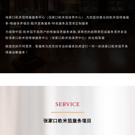
黑龙江省鹤岗市向阳区红军路欧米茄售后服务中心（需提前预约）
黑龙江省黑河市爱辉区中央街欧米茄售后服务中心（需提前预约）
张家口欧米茄维修服务中心（张家口欧米茄保养中心）,为您提供最全的欧米茄维修服
黑龙江省鸡西市鸡冠区红军路欧米茄售后服务中心（需提前预约）
务/维修保养项目/配件更换服务/特色服务及需求定制服务
黑龙江省佳木斯市向阳区长安路欧米茄售后服务中心（需提前预约）
为保障中国·欧米茄手表用户的维修保养服务体验,请将您的故障类型或服务需求发送
黑龙江省牡丹江市东安区太平路欧米茄售后服务中心（需提前预约）
给张家口欧米茄维修服务中心（张家口欧米茄保养中心）的在线客服
黑龙江省七台河市桃山区大同街欧米茄售后服务中心（需提前预约）
根据您的不同需求，客服将为您安排专业的修表技师进行一对一的张家口欧米茄手表
维修诊断服务！
黑龙江省齐齐哈尔市龙沙区龙华路欧米茄售后服务中心（需提前预约）
黑龙江省双鸭山市尖山区新兴大街欧米茄售后服务中心（需提前预约）
黑龙江省绥化市北林区新华街与康庄路交叉口欧米茄售后服务中心（需提前预约）
黑龙江省伊春市伊美区通河路欧米茄售后服务中心（需提前预约）
吉林省白城市洮北区明仁南街欧米茄售后服务中心（需提前预约）
吉林省白山市浑江区浑江大街欧米茄售后服务中心（需提前预约）
SERVICE
吉林省吉林市船营区河南街欧米茄售后服务中心（需提前预约）
吉林省辽源市龙山区人民大街欧米茄售后服务中心（需提前预约）
张家口欧米茄服务项目
吉林省梅河口市新华街道梅河大街欧米茄售后服务中心（需提前预约）
吉林省四平市铁东区紫气大路与南九经街交汇处欧米茄售后服务中心（需提前预约）