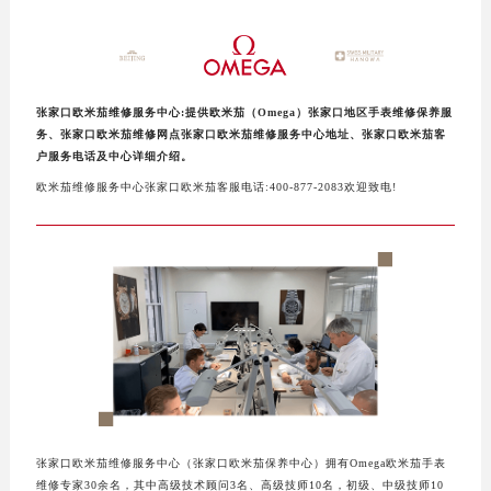
泰州市海陵区永定东路399号置地商务中心东塔写字楼（华润万象城）17层1706室（需提前预约）
宁波市江北区大闸南路500号来福士广场办公楼20层2009室（需提前预约）
杭州市上城区钱江路1366号华润大厦写字楼A座5层503-5室（需提前预约）
金华市金东区东市南街777号金华万达广场写字楼4号楼22层2209室（需提前预约）
张家口欧米茄维修服务中心:提供欧米茄（Omega）张家口地区手表维修保养服
务、张家口欧米茄维修网点张家口欧米茄维修服务中心地址、张家口欧米茄客
绍兴市越城区胜利东路379号世茂天际中心写字楼8层805室（需提前预约）
户服务电话及中心详细介绍。
嘉兴市南湖区广益路705号嘉兴世界贸易中心写字楼A座13层1304室（需提前预约）
欧米茄维修服务中心张家口欧米茄客服电话:400-877-2083欢迎致电!
南昌市红谷滩新区红谷中大道998号绿地双子塔（中央广场）A1座办公楼14层07室（需提前预约）
济南市历下区经十路11111号华润中心写字楼（万象城）15层1508室（需提前预约）
广州市天河区天河路230号万菱汇国际中心写字楼A塔7层704室（需提前预约）
广州市越秀区环市东路371-375号世界贸易中心大厦南塔写字楼15层07室（需提前预约）
深圳市罗湖区深南东路5001号华润大厦写字楼17层1701室（需提前预约）
惠州市惠城区江北文昌一路7号华贸大厦写字楼1座30层05室（需提前预约）
厦门市思明区湖滨东路95号华润大厦写字楼B座11层1104室（需提前预约）
福州市鼓楼区五四路128-1号恒力城写字楼15层03室（需提前预约）
成都市锦江区人民东路6号SAC东原中心写字楼24层2406B室（需提前预约）
张家口欧米茄维修服务中心（张家口欧米茄保养中心）拥有Omega欧米茄手表
重庆市江北区观音桥步行街2号融恒时代广场写字楼9层902室（需提前预约）
维修专家30余名，其中高级技术顾问3名、高级技师10名，初级、中级技师10