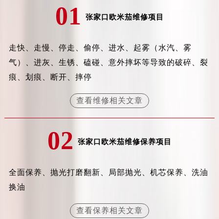
01
吉林省松原市宁江区五环大街欧米茄售后服务中心（需提前预约）
张家口欧米茄维修项目
吉林省通化市东昌区环通乡江南大街欧米茄售后服务中心（需提前预约）
吉林省延边市延吉市解放路欧米茄售后服务中心（需提前预约）
走快、走慢、停走、偷停、进水、起雾（水汽、雾
辽宁省鞍山市铁东区站前街欧米茄售后服务中心（需提前预约）
气）、进灰、生锈、磕碰、意外摔坏等导致的破碎、裂
辽宁省本溪市平山区胜利路欧米茄售后服务中心（需提前预约）
辽宁省朝阳市双塔区新华路欧米茄售后服务中心（需提前预约）
痕、划痕、断开、摔停
辽宁省丹东市振兴区七经街欧米茄售后服务中心（需提前预约）
查看维修相关文章
辽宁省抚顺市新抚区东一路欧米茄售后服务中心（需提前预约）
辽宁省阜新市海州区解放大街欧米茄售后服务中心（需提前预约）
02
辽宁省葫芦岛市连山区中央路欧米茄售后服务中心（需提前预约）
张家口欧米茄维修保养项目
辽宁省锦州市古塔区中央大街欧米茄售后服务中心（需提前预约）
辽宁省辽阳市白塔区新运大街欧米茄售后服务中心（需提前预约）
辽宁省盘锦市兴隆台区石油大街欧米茄售后服务中心（需提前预约）
全面保养、抛光打磨翻新、局部抛光、机芯保养、洗油
辽宁省铁岭市银州区南马路欧米茄售后服务中心（需提前预约）
换油
辽宁省营口市站前区市府路与渤海大街交叉口欧米茄售后服务中心（需提前预约）
查看保养相关文章
辽宁省沈阳市沈河区中街路137号亨得利名表维修授权店1楼欧米茄售后服务中心（需提前预约）