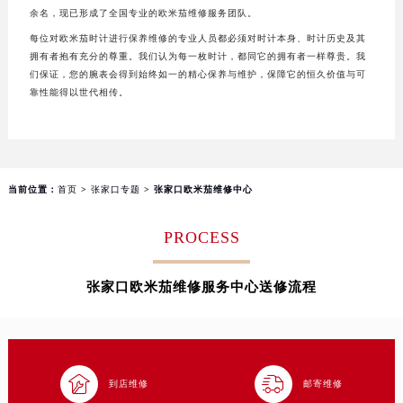
长沙市芙蓉区定王台街道建湘路393号世茂环球金融中心写字楼（芙蓉广场）10层13室（需提前预约）
余名，现已形成了全国专业的欧米茄维修服务团队。
郑州市二七区铭功路10号华润大厦写字楼29层2905室（需提前预约）
每位对欧米茄时计进行保养维修的专业人员都必须对时计本身、时计历史及其
拥有者抱有充分的尊重。我们认为每一枚时计，都同它的拥有者一样尊贵。我
太原市迎泽区解放路15号亨得利名表服务中心（品牌授权店）3层整层（需提前预约）
们保证，您的腕表会得到始终如一的精心保养与维护，保障它的恒久价值与可
沈阳市沈河区中街路137号亨得利名表服务中心（品牌授权店）1层整层（需提前预约）
靠性能得以世代相传。
沈阳市沈河区中街路83号亨得利名表服务中心（品牌授权店）1层整层（需提前预约）
乌鲁木齐市天山区红山路26号时代广场（CCMALL）C座17层17-B（需提前预约）
温州市鹿城区锦绣路1067号置信广场10层1015室（需提前预约）
哈尔滨市道里区友谊西路600号富力中心T2座写字楼29层03室（需提前预约）
当前位置：
首页
>
张家口专题
> 张家口欧米茄维修中心
大连市中山区人民路15号国际金融大厦7层G室（需提前预约）
PROCESS
佛山市禅城区季华五路57号万科金融中心C座12层1205室（需提前预约）
东莞市东城街道鸿福东路1号民盈国贸中心T1写字楼9层907室（需提前预约）
张家口欧米茄维修服务中心送修流程
无锡市梁溪区人民中路139号恒隆广场写字楼1座11层1104室（需提前预约）
南通市崇川区工农路57号圆融广场写字楼16层1603室（需提前预约）
苏州市苏州工业园区星港街199号苏州中心办公楼C座22层08室（需提前预约）
武汉市江汉区解放大道686号世界贸易大厦38层09室（需提前预约）


到店维修
邮寄维修
南宁市青秀区金湖路59号地王大厦12楼1224室（需提前预约）