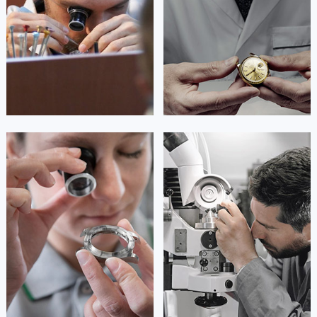
澳门特别行政区嘉模堂区官也街欧米茄售后服务中心（需提前预约）
Guangzhou Omega Maintain center
Shenzhen Omega Maintain center
澳门省路氹城市金光大道欧米茄售后服务中心（需提前预约）
澳门特别行政区望德堂区塔石广场欧米茄售后服务中心（需提前预约）


广州欧米茄维修
深圳欧米茄维修
福建省福州市鼓楼区五四路128-1号恒力城写字楼15层03室欧米茄售后服务中心（需提前预约）
福建省厦门市思明区湖滨东路95号万象城华润大厦B座11层1104室欧米茄售后服务中心（需提前预约）
广东省潮州市潮安区新风路与潮汕路交汇处欧米茄售后服务中心（需提前预约）
广东省广州市天河区天河路230号万菱汇国际中心A塔7层704室欧米茄售后服务中心（需提前预约）
广东省广州市越秀区环市东路371-375号世界贸易中心大厦南塔15层1507室欧米茄售后服务中心（需提前预约）
安尼塔·阿普里尔
贝亚特·布兰奇
广东省河源市源城区越王大道欧米茄售后服务中心（需提前预约）
资深欧米茄技师
资深欧米茄技师
是欧米茄维修服务中心
是欧米茄维修服务中心
广东省惠州市惠城区江北文昌一路7号华贸大厦1座30层3005室欧米茄售后服务中心（需提前预约）
(欧米茄保养中心)
(欧米茄保养中心)
的高级技师之一
的高级技师之一
广东省江门市蓬江区广场西路欧米茄售后服务中心（需提前预约）
Tianjin Omega Maintain center
Nanjing Omega Maintain center
广东省揭阳市榕城进贤门步行街欧米茄售后服务中心（需提前预约）
广东省茂名市电白区水东街道迎宾大道欧米茄售后服务中心（需提前预约）


天津欧米茄维修
上海欧米茄维修
广东省梅州市梅江区金燕大道欧米茄售后服务中心（需提前预约）
广东省清远市清城区湖西路欧米茄售后服务中心（需提前预约）
广东省汕头市龙湖区长平路欧米茄售后服务中心（需提前预约）