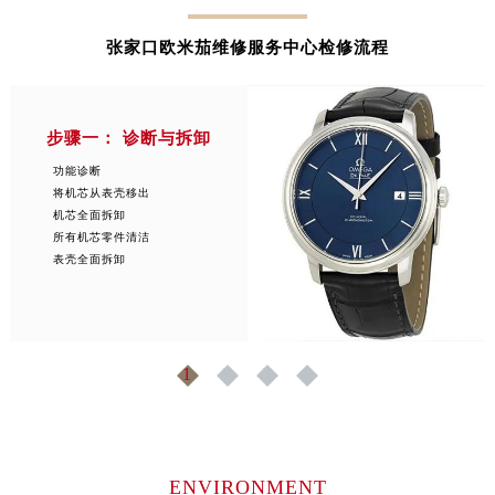
安徽省阜阳市颍州区颍州北路欧米茄售后服务中心（需提前预约）
张家口欧米茄维修服务中心检修流程
安徽省淮北市相山区淮海路欧米茄售后服务中心（需提前预约）
安徽省淮南市田家庵区国庆中路欧米茄售后服务中心（需提前预约）
安徽省黄山市屯溪区黄山西路欧米茄售后服务中心（需提前预约）
步骤一： 诊断与拆卸
安徽省六安市金安区解放中路欧米茄售后服务中心（需提前预约）
安徽省马鞍山市雨山区湖南西路欧米茄售后服务中心（需提前预约）
功能诊断
将机芯从表壳移出
安徽省宿州市埇桥区人民中路欧米茄售后服务中心（需提前预约）
机芯全面拆卸
安徽省铜陵市铜官区石城大道欧米茄售后服务中心（需提前预约）
所有机芯零件清洁
表壳全面拆卸
安徽省芜湖市镜湖区中山路步行街欧米茄售后服务中心（需提前预约）
安徽省宣城市宣州区叠嶂西路欧米茄售后服务中心（需提前预约）
福建省龙岩市新罗区九一南路欧米茄售后服务中心（需提前预约）
福建省南平市建阳区人民西路欧米茄售后服务中心（需提前预约）
1
2
3
4
福建省宁德市蕉城区天湖东路欧米茄售后服务中心（需提前预约）
福建省莆田市城厢区霞林街道荔华东大道欧米茄售后服务中心（需提前预约）
福建省三明市三元区东乾二路欧米茄售后服务中心（需提前预约）
福建省漳州市龙文区步港路欧米茄售后服务中心（需提前预约）
ENVIRONMENT