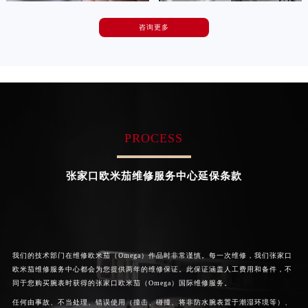
广东省汕尾市城区香洲街道园林社区翠园街欧米茄售后服务中心（需提前预约）
咨询更多
广东省韶关市武江区芙蓉新区与老城中心交汇处欧米茄售后服务中心（需提前预约）
卡罗琳·卡桑德拉
辛迪·克莱门特
广东省深圳市罗湖区深南东路5001号华润大厦17层1701室欧米茄售后服务中心（需提前预约）
资深欧米茄技师
资深欧米茄技师
是欧米茄维修服务中心
是欧米茄维修服务中心
广东省阳江市江城区东风一路欧米茄售后服务中心（需提前预约）
(欧米茄保养中心)
(欧米茄保养中心)
广东省云浮市云城区金山路欧米茄售后服务中心（需提前预约）
的高级技师之一
的高级技师之一
Chengdu Omega Maintain center
Beijing Omega Maintain center
广东省湛江市赤坎区观海北路欧米茄售后服务中心（需提前预约）
广东省肇庆市端州区信安大道与砚都大道交汇处欧米茄售后服务中心（需提前预约）
PROCESS
广西壮族自治区百色市右江区中山二路欧米茄售后服务中心（需提前预约）


成都欧米茄维修
北京欧米茄维修服务中心
广西壮族自治区北海市海城区北京路欧米茄售后服务中心（需提前预约）
张家口欧米茄维修服务中心延保条款
广西壮族自治区崇左市江州区石景林街道友谊大道与丽川路交汇处欧米茄售后服务中心（需提前预约）
广西壮族自治区防城港市港口区金花茶大道欧米茄售后服务中心（需提前预约）
广西壮族自治区贵港市港北区港城街道布山大道与仙衣路交叉口欧米茄售后服务中心（需提前预约）
广西壮族自治区桂林市秀峰区红岭路欧米茄售后服务中心（需提前预约）
我们的技术部门在维修欧米茄（Omega）作品时非常谨慎。每一次维修，我们张家口
广西壮族自治区河池市金城江区金城江街道朝阳路欧米茄售后服务中心（需提前预约）
欧米茄维修服务中心都会为您提供两年的维修保证。此保证涵盖人工费用和备件，不
广西壮族自治区贺州市八步区城东街道灵峰南路欧米茄售后服务中心（需提前预约）
同于您购买腕表时获得的张家口欧米茄（Omega）国际维修服务。
广西壮族自治区来宾市兴宾区桂中大道欧米茄售后服务中心（需提前预约）
任何由事故、不当处理、错误使用（撞击、碰撞、将非防水腕表置于潮湿环境等）、