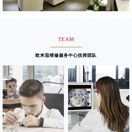
江西省萍乡市安源区萍安北大道与康庄路交叉口欧米茄售后服务中心（需提前预约）
江西省上饶市信州区滨江西路欧米茄售后服务中心（需提前预约）
江西省新余市渝水区北湖西路欧米茄售后服务中心（需提前预约）
江西省宜春市袁州区中山中路欧米茄售后服务中心（需提前预约）
江西省鹰潭市月湖区胜利东路欧米茄售后服务中心（需提前预约）
TEAM
山东省德州市德城区东风中路欧米茄售后服务中心（需提前预约）
山东省东营市东营区济南路欧米茄售后服务中心（需提前预约）
欧米茄维修服务中心技师团队
山东省济南市历下区经十路11111号华润中心写字楼（万象城）15层1508室欧米茄售后服务中心（需提前预约）
山东省济宁市任城区太白楼路欧米茄售后服务中心（需提前预约）
山东省莱芜市文化南路8号银座商城名表维修一楼名表维修欧米茄售后服务中心（需提前预约）
山东省临沂市兰山区解放路欧米茄售后服务中心（需提前预约）
山东省日照市东港区烟台路欧米茄售后服务中心（需提前预约）
山东省泰安市泰山区财源街道泰山大街欧米茄售后服务中心（需提前预约）
山东省威海市环翠区新威海路89号振华商厦一楼名表维修欧米茄售后服务中心（需提前预约）
山东省潍坊市奎文区东风东街欧米茄售后服务中心（需提前预约）
山东省枣庄市滕州市北辛路与善国路交叉口欧米茄售后服务中心（需提前预约）