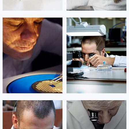
山东省淄博市张店区金晶大道欧米茄售后服务中心（需提前预约）
上海市黄浦区南京东路299号宏伊国际广场写字楼8层806室欧米茄售后服务中心（需提前预约）
上海市徐汇区虹桥路3号港汇中心2座37层3705室欧米茄售后服务中心（需提前预约）
凯罗尔·切尔西
达芙妮·克劳迪娅
浙江省杭州市上城区钱江路1366号华润大厦A座5层503-5室欧米茄售后服务中心（需提前预约）
资深欧米茄技师
资深欧米茄技师
浙江省湖州市吴兴区劳动路欧米茄售后服务中心（需提前预约）
是欧米茄维修服务中心
是欧米茄维修服务中心
(欧米茄保养中心)
(欧米茄保养中心)
浙江省嘉兴市南湖区广益路705号嘉兴世界贸易中心A座13层1304室欧米茄售后服务中心（需提前预约）
的高级技师之一
的高级技师之一
Beijing Omega Maintain center
Shanghai Omega Maintain center
浙江省金华市金东区东市南街777号金华万达广场4号楼22楼2209室欧米茄售后服务中心（需提前预约）
浙江省丽水市莲都区解放街欧米茄售后服务中心（需提前预约）
浙江省宁波市江北区大闸南路500号来福士广场办公楼20层2009室欧米茄售后服务中心（需提前预约）


北京欧米茄维修
上海欧米茄维修
浙江省衢州市柯城区上街欧米茄售后服务中心（需提前预约）
浙江省绍兴市越城区胜利东路379号世茂天际中心写字楼8层805室欧米茄售后服务中心（需提前预约）
浙江省舟山市定海区解放东路欧米茄售后服务中心（需提前预约）
澳门特别行政区大堂区议事亭前地（新马路）欧米茄售后服务中心（需提前预约）
艾德琳·亚历桑德拉
艾莉森·安吉莉亚
澳门特别行政区风顺堂区南湾大马路欧米茄售后服务中心（需提前预约）
资深欧米茄技师
资深欧米茄技师
澳门特别行政区花地玛堂区关闸广场欧米茄售后服务中心（需提前预约）
是欧米茄维修服务中心
是欧米茄维修服务中心
(欧米茄保养中心)
(欧米茄保养中心)
澳门特别行政区花王堂区大三巴商圈欧米茄售后服务中心（需提前预约）
的高级技师之一
的高级技师之一