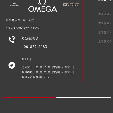
湖南省怀化市鹤城区迎丰中路欧米茄售后服务中心（需提前预约）
湖南省娄底市娄星区长青街欧米茄售后服务中心（需提前预约）
查看维修相
湖南省邵阳市双清区东风路欧米茄售后服务中心（需提前预约）
欧米茄手表，男士新宠
查看保养相
湖南省湘潭市雨湖区莲城大道欧米茄售后服务中心（需提前预约）
MEN’S NEW ADDICTION
湖南省益阳市赫山区桃花仑路欧米茄售后服务中心（需提前预约）
查看配件相

网点服务热线
湖南省永州市冷水滩区永州大道与中兴路交叉口欧米茄售后服务中心（需提前预约）
查看新闻资
湖南省岳阳市岳阳楼区东茅岭路欧米茄售后服务中心（需提前预约）
400-877-2083
湖南省张家界市永定区解放路欧米茄售后服务中心（需提前预约）
营业时间：
湖南省长沙市芙蓉区建湘路393号世茂环球金融中心写字楼10层1013室欧米茄售后服务中心（需提前预约）

湖南省株洲市芦淞区建设南路欧米茄售后服务中心（需提前预约）
门店营业：09:00-19:30（节假日正常营业）
客服在线：08:00-22:00（节假日正常营业）
甘肃省白银市白银区北京路欧米茄售后服务中心（需提前预约）
客服及门店节假日不休
甘肃省定西市安定区解放路欧米茄售后服务中心（需提前预约）
甘肃省敦煌市沙州镇阳关中路欧米茄售后服务中心（需提前预约）
甘肃省合作市人民街欧米茄售后服务中心（需提前预约）
甘肃省嘉峪关市雄关区新华中路欧米茄售后服务中心（需提前预约）
甘肃省金昌市金川区北京路欧米茄售后服务中心（需提前预约）