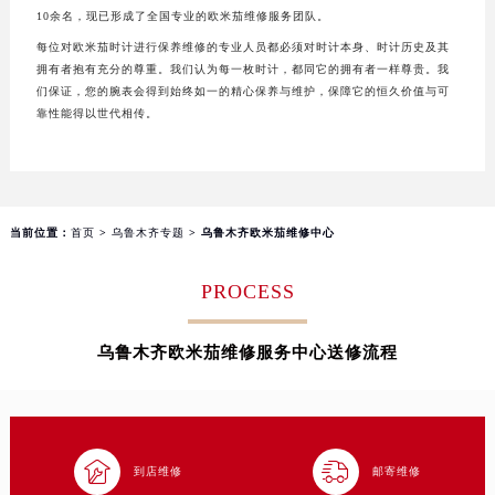
长沙市芙蓉区定王台街道建湘路393号世茂环球金融中心写字楼（芙蓉广场）10层13室（需提前预约）
10余名，现已形成了全国专业的欧米茄维修服务团队。
郑州市二七区铭功路10号华润大厦写字楼29层2905室（需提前预约）
每位对欧米茄时计进行保养维修的专业人员都必须对时计本身、时计历史及其
拥有者抱有充分的尊重。我们认为每一枚时计，都同它的拥有者一样尊贵。我
太原市迎泽区解放路15号亨得利名表服务中心（品牌授权店）3层整层（需提前预约）
们保证，您的腕表会得到始终如一的精心保养与维护，保障它的恒久价值与可
沈阳市沈河区中街路137号亨得利名表服务中心（品牌授权店）1层整层（需提前预约）
靠性能得以世代相传。
沈阳市沈河区中街路83号亨得利名表服务中心（品牌授权店）1层整层（需提前预约）
乌鲁木齐市天山区红山路26号时代广场（CCMALL）C座17层17-B（需提前预约）
温州市鹿城区锦绣路1067号置信广场10层1015室（需提前预约）
哈尔滨市道里区友谊西路600号富力中心T2座写字楼29层03室（需提前预约）
当前位置：
首页
>
乌鲁木齐专题
> 乌鲁木齐欧米茄维修中心
大连市中山区人民路15号国际金融大厦7层G室（需提前预约）
PROCESS
佛山市禅城区季华五路57号万科金融中心C座12层1205室（需提前预约）
东莞市东城街道鸿福东路1号民盈国贸中心T1写字楼9层907室（需提前预约）
乌鲁木齐欧米茄维修服务中心送修流程
无锡市梁溪区人民中路139号恒隆广场写字楼1座11层1104室（需提前预约）
南通市崇川区工农路57号圆融广场写字楼16层1603室（需提前预约）
苏州市苏州工业园区星港街199号苏州中心办公楼C座22层08室（需提前预约）
武汉市江汉区解放大道686号世界贸易大厦38层09室（需提前预约）


到店维修
邮寄维修
南宁市青秀区金湖路59号地王大厦12楼1224室（需提前预约）