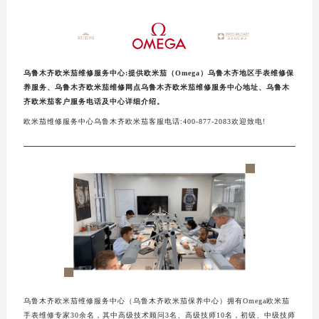
泰州市海陵区永定东路399号置地商务中心东塔写字楼（华润万象城）17层1706室（需提前预约）
宁波市江北区大闸南路500号来福士广场办公楼20层2009室（需提前预约）
杭州市上城区钱江路1366号华润大厦写字楼A座5层503-5室（需提前预约）
金华市金东区东市南街777号金华万达广场写字楼4号楼22层2209室（需提前预约）
乌鲁木齐欧米茄维修服务中心:提供欧米茄（Omega）乌鲁木齐地区手表维修保
养服务、乌鲁木齐欧米茄维修网点乌鲁木齐欧米茄维修服务中心地址、乌鲁木
绍兴市越城区胜利东路379号世茂天际中心写字楼8层805室（需提前预约）
齐欧米茄客户服务电话及中心详细介绍。
嘉兴市南湖区广益路705号嘉兴世界贸易中心写字楼A座13层1304室（需提前预约）
欧米茄维修服务中心乌鲁木齐欧米茄客服电话:400-877-2083欢迎致电!
南昌市红谷滩新区红谷中大道998号绿地双子塔（中央广场）A1座办公楼14层07室（需提前预约）
济南市历下区经十路11111号华润中心写字楼（万象城）15层1508室（需提前预约）
广州市天河区天河路230号万菱汇国际中心写字楼A塔7层704室（需提前预约）
广州市越秀区环市东路371-375号世界贸易中心大厦南塔写字楼15层07室（需提前预约）
深圳市罗湖区深南东路5001号华润大厦写字楼17层1701室（需提前预约）
惠州市惠城区江北文昌一路7号华贸大厦写字楼1座30层05室（需提前预约）
厦门市思明区湖滨东路95号华润大厦写字楼B座11层1104室（需提前预约）
福州市鼓楼区五四路128-1号恒力城写字楼15层03室（需提前预约）
成都市锦江区人民东路6号SAC东原中心写字楼24层2406B室（需提前预约）
乌鲁木齐欧米茄维修服务中心（乌鲁木齐欧米茄保养中心）拥有Omega欧米茄
重庆市江北区观音桥步行街2号融恒时代广场写字楼9层902室（需提前预约）
手表维修专家30余名，其中高级技术顾问3名、高级技师10名，初级、中级技师