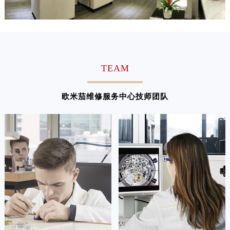
江西省萍乡市安源区萍安北大道与康庄路交叉口欧米茄售后服务中心（需提前预约）
江西省上饶市信州区滨江西路欧米茄售后服务中心（需提前预约）
江西省新余市渝水区北湖西路欧米茄售后服务中心（需提前预约）
江西省宜春市袁州区中山中路欧米茄售后服务中心（需提前预约）
江西省鹰潭市月湖区胜利东路欧米茄售后服务中心（需提前预约）
TEAM
山东省德州市德城区东风中路欧米茄售后服务中心（需提前预约）
山东省东营市东营区济南路欧米茄售后服务中心（需提前预约）
欧米茄维修服务中心技师团队
山东省济南市历下区经十路11111号华润中心写字楼（万象城）15层1508室欧米茄售后服务中心（需提前预约）
山东省济宁市任城区太白楼路欧米茄售后服务中心（需提前预约）
山东省莱芜市文化南路8号银座商城名表维修一楼名表维修欧米茄售后服务中心（需提前预约）
山东省临沂市兰山区解放路欧米茄售后服务中心（需提前预约）
山东省日照市东港区烟台路欧米茄售后服务中心（需提前预约）
山东省泰安市泰山区财源街道泰山大街欧米茄售后服务中心（需提前预约）
山东省威海市环翠区新威海路89号振华商厦一楼名表维修欧米茄售后服务中心（需提前预约）
山东省潍坊市奎文区东风东街欧米茄售后服务中心（需提前预约）
山东省枣庄市滕州市北辛路与善国路交叉口欧米茄售后服务中心（需提前预约）