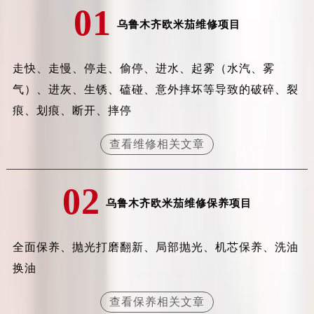
01
吉林省松原市宁江区五环大街欧米茄售后服务中心（需提前预约）
乌鲁木齐欧米茄维修项目
吉林省通化市东昌区环通乡江南大街欧米茄售后服务中心（需提前预约）
吉林省延边市延吉市解放路欧米茄售后服务中心（需提前预约）
走快、走慢、停走、偷停、进水、起雾（水汽、雾
辽宁省鞍山市铁东区站前街欧米茄售后服务中心（需提前预约）
气）、进灰、生锈、磕碰、意外摔坏等导致的破碎、裂
辽宁省本溪市平山区胜利路欧米茄售后服务中心（需提前预约）
辽宁省朝阳市双塔区新华路欧米茄售后服务中心（需提前预约）
痕、划痕、断开、摔停
辽宁省丹东市振兴区七经街欧米茄售后服务中心（需提前预约）
查看维修相关文章
辽宁省抚顺市新抚区东一路欧米茄售后服务中心（需提前预约）
辽宁省阜新市海州区解放大街欧米茄售后服务中心（需提前预约）
02
辽宁省葫芦岛市连山区中央路欧米茄售后服务中心（需提前预约）
乌鲁木齐欧米茄维修保养项目
辽宁省锦州市古塔区中央大街欧米茄售后服务中心（需提前预约）
辽宁省辽阳市白塔区新运大街欧米茄售后服务中心（需提前预约）
辽宁省盘锦市兴隆台区石油大街欧米茄售后服务中心（需提前预约）
全面保养、抛光打磨翻新、局部抛光、机芯保养、洗油
辽宁省铁岭市银州区南马路欧米茄售后服务中心（需提前预约）
换油
辽宁省营口市站前区市府路与渤海大街交叉口欧米茄售后服务中心（需提前预约）
查看保养相关文章
辽宁省沈阳市沈河区中街路137号亨得利名表维修授权店1楼欧米茄售后服务中心（需提前预约）