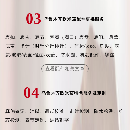
辽宁省沈阳市沈河区中街路83号亨得利名表维修授权店1楼欧米茄售后服务中心（需提前预约）
03
北京市朝阳区建国门外大街甲6号华熙国际中心D座11层1102室欧米茄售后服务中心（需提前预约）
乌鲁木齐欧米茄配件更换服务
北京市东城区东长安街1号王府井东方广场W3座6层602室欧米茄售后服务中心（需提前预约）
河北省保定市竞秀区朝阳北大街北国先天下欧米茄售后服务中心（需提前预约）
内蒙古自治区阿拉善盟市左旗土尔扈特大街欧米茄售后服务中心（需提前预约）
表扣、表带、表节、表圈（圈口）表盘、表冠、后盖、
内蒙古自治区巴彦淖尔市临河区新华街欧米茄售后服务中心（需提前预约）
底盖、指针（时针分针秒针）、商标/logo、刻度、表
内蒙古自治区包头市青山区幸福路甲3号王府井百货名表维修欧米茄售后服务中心（需提前预约）
蒙/玻璃/表面/镜面/表盖、防水圈、机芯配件、螺丝
内蒙古自治区赤峰市红山区哈达街欧米茄售后服务中心（需提前预约）
查看配件相关文章
内蒙古自治区鄂尔多斯市东胜区伊金霍洛街欧米茄售后服务中心（需提前预约）
内蒙古自治区呼伦贝尔市海拉尔区中央街欧米茄售后服务中心（需提前预约）
内蒙古自治区通辽市科尔沁区明仁大街欧米茄售后服务中心（需提前预约）
04
乌鲁木齐欧米茄特色服务及定制
内蒙古自治区乌海市海勃湾区人民南路欧米茄售后服务中心（需提前预约）
内蒙古自治区乌兰察布市集宁区恩和大街欧米茄售后服务中心（需提前预约）
内蒙古自治区锡林郭勒盟市锡林浩特市光明街与额尔敦路交叉口欧米茄售后服务中心（需提前预约）
真伪鉴定、消磁、调试校准、走时检测、防水检测、机
内蒙古自治区兴安盟市乌兰浩特市兴安大街欧米茄售后服务中心（需提前预约）
芯检测、表带定制、镶钻刻字
山西省大同市平城区迎宾街欧米茄售后服务中心（需提前预约）