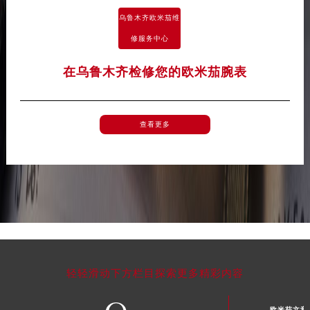
河南省周口市川汇区七一路欧米茄售后服务中心（需提前预约）
乌鲁木齐欧米茄维
河南省驻马店市驿城区乐山大道与置地大道交叉口欧米茄售后服务中心（需提前预约）
修服务中心
湖北省鄂州市鄂城区文星大道欧米茄售后服务中心（需提前预约）
湖北省黄冈市黄州区赤壁大道欧米茄售后服务中心（需提前预约）
在乌鲁木齐检修您的欧米茄腕表
湖北省黄石市黄石港区武汉路欧米茄售后服务中心（需提前预约）
湖北省荆门市东宝中天街步行街欧米茄售后服务中心（需提前预约）
查看更多
湖北省荆州市荆州区荆中路欧米茄售后服务中心（需提前预约）
湖北省十堰市茅箭区人民北路欧米茄售后服务中心（需提前预约）
湖北省随州市曾都区青年路欧米茄售后服务中心（需提前预约）
湖北省咸宁市咸安区长安大道欧米茄售后服务中心（需提前预约）
湖北省襄阳市樊城区长虹路与人民路交叉口欧米茄售后服务中心（需提前预约）
湖北省孝感市孝南区复兴大道欧米茄售后服务中心（需提前预约）
湖北省宜昌市西陵区夷陵大道与港窑路欧米茄售后服务中心（需提前预约）
湖南省常德市武陵区人民路欧米茄售后服务中心（需提前预约）
轻轻滑动下方栏目探索更多精彩内容
湖南省郴州市北湖区国庆北路欧米茄售后服务中心（需提前预约）
湖南省衡阳市雁峰区解放路欧米茄售后服务中心（需提前预约）
欧米茄文章