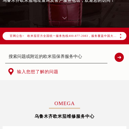
乌鲁木齐欧米茄地址查询及客户服务电话，欢迎您的访问！
2026年7月欧米茄中国区售后服务网络优化升级公告
2026年7月欧米茄全国官方售后客户服务热线：400-877-2083
▲
官网公告>
欧米茄官方全国统一服务热线400-877-2083，服务覆盖中国大陆、香港、澳门、台湾全部区域（非大陆需加拨“+86”）
▼
2026年7月欧米茄售后服务中心最新网点地址：
北京市东城区东长安街1号东方广场写字楼W3座6层602室（需提前预约）
北京市朝阳区建国门外大街甲6号华熙国际中心写字楼D座11层1102室（需提前预约）
天津市和平区赤峰道136号天津国际金融中心写字楼26层2603室（需提前预约）

输入您想了解的问题
上海市徐汇区虹桥路3号港汇中心写字楼2座37层3705室（需提前预约）
上海市黄浦区南京东路299号宏伊国际广场写字楼8层806室（需提前预约）
南京市秦淮区中山南路1号（新街口）南京中心写字楼22层C1-1室（需提前预约）
常州市新北区龙锦路1590号现代传媒中心写字楼5号楼10层1008室（需提前预约）
OMEGA
徐州市鼓楼区淮海东路29号苏宁广场IFC国际金融中心写字楼35层3508室（需提前预约）
乌鲁木齐欧米茄维修服务中心
扬州市邗江区国展路29号星耀天地写字楼1号楼18层1803室（需提前预约）
盐城市盐都区世纪大道5号盐城金融城写字楼1号楼16层1604室（需提前预约）