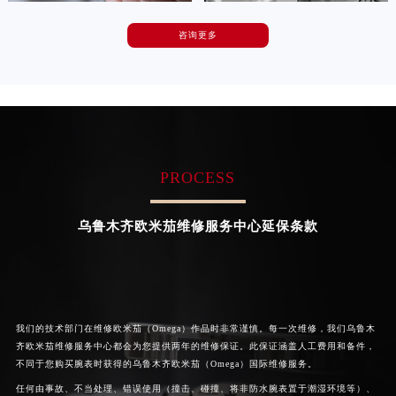
广东省汕尾市城区香洲街道园林社区翠园街欧米茄售后服务中心（需提前预约）
咨询更多
广东省韶关市武江区芙蓉新区与老城中心交汇处欧米茄售后服务中心（需提前预约）
卡罗琳·卡桑德拉
辛迪·克莱门特
广东省深圳市罗湖区深南东路5001号华润大厦17层1701室欧米茄售后服务中心（需提前预约）
资深欧米茄技师
资深欧米茄技师
是欧米茄维修服务中心
是欧米茄维修服务中心
广东省阳江市江城区东风一路欧米茄售后服务中心（需提前预约）
(欧米茄保养中心)
(欧米茄保养中心)
广东省云浮市云城区金山路欧米茄售后服务中心（需提前预约）
的高级技师之一
的高级技师之一
Chengdu Omega Maintain center
Beijing Omega Maintain center
广东省湛江市赤坎区观海北路欧米茄售后服务中心（需提前预约）
广东省肇庆市端州区信安大道与砚都大道交汇处欧米茄售后服务中心（需提前预约）
PROCESS
广西壮族自治区百色市右江区中山二路欧米茄售后服务中心（需提前预约）


成都欧米茄维修
北京欧米茄维修服务中心
广西壮族自治区北海市海城区北京路欧米茄售后服务中心（需提前预约）
乌鲁木齐欧米茄维修服务中心延保条款
广西壮族自治区崇左市江州区石景林街道友谊大道与丽川路交汇处欧米茄售后服务中心（需提前预约）
广西壮族自治区防城港市港口区金花茶大道欧米茄售后服务中心（需提前预约）
广西壮族自治区贵港市港北区港城街道布山大道与仙衣路交叉口欧米茄售后服务中心（需提前预约）
广西壮族自治区桂林市秀峰区红岭路欧米茄售后服务中心（需提前预约）
我们的技术部门在维修欧米茄（Omega）作品时非常谨慎。每一次维修，我们乌鲁木
广西壮族自治区河池市金城江区金城江街道朝阳路欧米茄售后服务中心（需提前预约）
齐欧米茄维修服务中心都会为您提供两年的维修保证。此保证涵盖人工费用和备件，
广西壮族自治区贺州市八步区城东街道灵峰南路欧米茄售后服务中心（需提前预约）
不同于您购买腕表时获得的乌鲁木齐欧米茄（Omega）国际维修服务。
广西壮族自治区来宾市兴宾区桂中大道欧米茄售后服务中心（需提前预约）
任何由事故、不当处理、错误使用（撞击、碰撞、将非防水腕表置于潮湿环境等）、