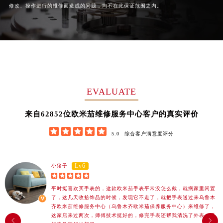
修改、操作进行的维修而造成的问题，均不在此保证范围之内。
广西壮族自治区柳州市城中区中山中路欧米茄售后服务中心（需提前预约）
广西壮族自治区钦州市钦南区金海湾东大街欧米茄售后服务中心（需提前预约）
广西壮族自治区梧州市万秀区龙湖镇高旺路欧米茄售后服务中心（需提前预约）
广西壮族自治区玉林市玉州区金玉路欧米茄售后服务中心（需提前预约）
海南省儋州市儋州市那大镇兰洋北路欧米茄售后服务中心（需提前预约）
海南省东方市八所镇解放西路欧米茄售后服务中心（需提前预约）
EVALUATE
海南省琼海市嘉积镇东风路欧米茄售后服务中心（需提前预约）
海南省三沙市西沙区西沙群岛永兴岛北京路欧米茄售后服务中心（需提前预约）
62852
来自
位欧米茄维修服务中心客户的真实评价
海南省三亚市吉阳区迎宾路欧米茄售后服务中心（需提前预约）





海南省万宁市万城镇解放路欧米茄售后服务中心（需提前预约）
5.0
综合客户满意度评分
海南省文昌市文城镇教育东路欧米茄售后服务中心（需提前预约）
海南省五指山市通什镇三月三大道欧米茄售后服务中心（需提前预约）
Lv6
小猪子
香港特别行政区尖沙咀区油尖旺区广东道欧米茄售后服务中心（需提前预约）





香港特别行政区金钟区中西区金钟道欧米茄售后服务中心（需提前预约）
平时挺喜欢买手表的，这款欧米茄手表平常没怎么戴，就搁家里闲置
了，这几天收拾饰品的时候，发现它不走了，就把手表送过来乌鲁木
香港特别行政区九龙区油尖旺区弥敦道欧米茄售后服务中心（需提前预约）
齐欧米茄维修服务中心（乌鲁木齐欧米茄保养服务中心）来维修了，
香港特别行政区铜锣湾区湾仔区轩尼诗道欧米茄售后服务中心（需提前预约）
这家店来过两次，师傅技术挺好的，修完手表还帮我清洗了外表，看

