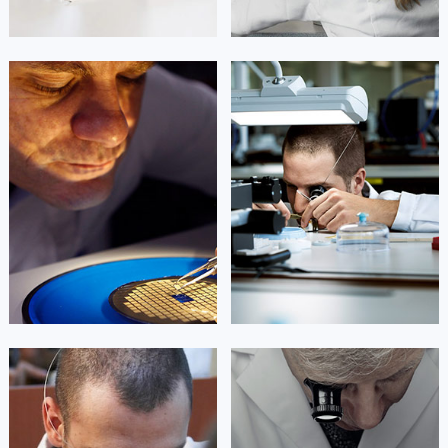
山东省淄博市张店区金晶大道欧米茄售后服务中心（需提前预约）
上海市黄浦区南京东路299号宏伊国际广场写字楼8层806室欧米茄售后服务中心（需提前预约）
上海市徐汇区虹桥路3号港汇中心2座37层3705室欧米茄售后服务中心（需提前预约）
凯罗尔·切尔西
达芙妮·克劳迪娅
浙江省杭州市上城区钱江路1366号华润大厦A座5层503-5室欧米茄售后服务中心（需提前预约）
资深欧米茄技师
资深欧米茄技师
浙江省湖州市吴兴区劳动路欧米茄售后服务中心（需提前预约）
是欧米茄维修服务中心
是欧米茄维修服务中心
(欧米茄保养中心)
(欧米茄保养中心)
浙江省嘉兴市南湖区广益路705号嘉兴世界贸易中心A座13层1304室欧米茄售后服务中心（需提前预约）
的高级技师之一
的高级技师之一
Beijing Omega Maintain center
Shanghai Omega Maintain center
浙江省金华市金东区东市南街777号金华万达广场4号楼22楼2209室欧米茄售后服务中心（需提前预约）
浙江省丽水市莲都区解放街欧米茄售后服务中心（需提前预约）
浙江省宁波市江北区大闸南路500号来福士广场办公楼20层2009室欧米茄售后服务中心（需提前预约）


北京欧米茄维修
上海欧米茄维修
浙江省衢州市柯城区上街欧米茄售后服务中心（需提前预约）
浙江省绍兴市越城区胜利东路379号世茂天际中心写字楼8层805室欧米茄售后服务中心（需提前预约）
浙江省舟山市定海区解放东路欧米茄售后服务中心（需提前预约）
澳门特别行政区大堂区议事亭前地（新马路）欧米茄售后服务中心（需提前预约）
艾德琳·亚历桑德拉
艾莉森·安吉莉亚
澳门特别行政区风顺堂区南湾大马路欧米茄售后服务中心（需提前预约）
资深欧米茄技师
资深欧米茄技师
澳门特别行政区花地玛堂区关闸广场欧米茄售后服务中心（需提前预约）
是欧米茄维修服务中心
是欧米茄维修服务中心
(欧米茄保养中心)
(欧米茄保养中心)
澳门特别行政区花王堂区大三巴商圈欧米茄售后服务中心（需提前预约）
的高级技师之一
的高级技师之一