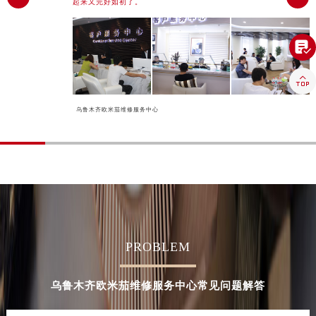
起来又完好如初了。
河南省安阳市文峰区解放大道欧米茄售后服务中心（需提前预约）
河南省鹤壁市淇滨区九州路欧米茄售后服务中心（需提前预约）

河南省济源市沁园街道济水大道欧米茄售后服务中心（需提前预约）
河南省焦作市解放区解放路欧米茄售后服务中心（需提前预约）

河南省开封市鼓楼区中山路欧米茄售后服务中心（需提前预约）
河南省洛阳市西工区中州中路与解放路交叉口欧米茄售后服务中心（需提前预约）
乌鲁木齐欧米茄维修服务中心
河南省漯河市源汇区交通路欧米茄售后服务中心（需提前预约）
河南省南阳市宛城区范蠡东路与南都路交叉口欧米茄售后服务中心（需提前预约）
河南省平顶山市卫东区建设路欧米茄售后服务中心（需提前预约）
河南省濮阳市大华龙区开州路绿城路交叉口欧米茄售后服务中心（需提前预约）
河南省三门峡市湖滨区和平路欧米茄售后服务中心（需提前预约）
河南省商丘市梁园区神火大道欧米茄售后服务中心（需提前预约）
PROBLEM
河南省新乡市红旗区人民路欧米茄售后服务中心（需提前预约）
河南省信阳市浉河区东方红大道欧米茄售后服务中心（需提前预约）
乌鲁木齐欧米茄维修服务中心常见问题解答
河南省许昌市魏都区建安大道与八龙路交叉口欧米茄售后服务中心（需提前预约）
河南省郑州市二七区民主路10号华润大厦29层2905室欧米茄售后服务中心（需提前预约）