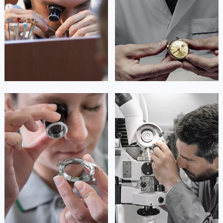
澳门特别行政区嘉模堂区官也街欧米茄售后服务中心（需提前预约）
Guangzhou Omega Maintain center
Shenzhen Omega Maintain center
澳门省路氹城市金光大道欧米茄售后服务中心（需提前预约）
澳门特别行政区望德堂区塔石广场欧米茄售后服务中心（需提前预约）


广州欧米茄维修
深圳欧米茄维修
福建省福州市鼓楼区五四路128-1号恒力城写字楼15层03室欧米茄售后服务中心（需提前预约）
福建省厦门市思明区湖滨东路95号万象城华润大厦B座11层1104室欧米茄售后服务中心（需提前预约）
广东省潮州市潮安区新风路与潮汕路交汇处欧米茄售后服务中心（需提前预约）
广东省广州市天河区天河路230号万菱汇国际中心A塔7层704室欧米茄售后服务中心（需提前预约）
广东省广州市越秀区环市东路371-375号世界贸易中心大厦南塔15层1507室欧米茄售后服务中心（需提前预约）
安尼塔·阿普里尔
贝亚特·布兰奇
广东省河源市源城区越王大道欧米茄售后服务中心（需提前预约）
资深欧米茄技师
资深欧米茄技师
是欧米茄维修服务中心
是欧米茄维修服务中心
广东省惠州市惠城区江北文昌一路7号华贸大厦1座30层3005室欧米茄售后服务中心（需提前预约）
(欧米茄保养中心)
(欧米茄保养中心)
的高级技师之一
的高级技师之一
广东省江门市蓬江区广场西路欧米茄售后服务中心（需提前预约）
Tianjin Omega Maintain center
Nanjing Omega Maintain center
广东省揭阳市榕城进贤门步行街欧米茄售后服务中心（需提前预约）
广东省茂名市电白区水东街道迎宾大道欧米茄售后服务中心（需提前预约）


天津欧米茄维修
上海欧米茄维修
广东省梅州市梅江区金燕大道欧米茄售后服务中心（需提前预约）
广东省清远市清城区湖西路欧米茄售后服务中心（需提前预约）
广东省汕头市龙湖区长平路欧米茄售后服务中心（需提前预约）