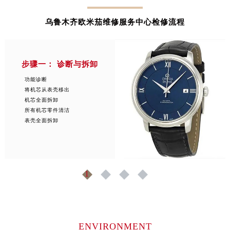
安徽省阜阳市颍州区颍州北路欧米茄售后服务中心（需提前预约）
乌鲁木齐欧米茄维修服务中心检修流程
安徽省淮北市相山区淮海路欧米茄售后服务中心（需提前预约）
安徽省淮南市田家庵区国庆中路欧米茄售后服务中心（需提前预约）
安徽省黄山市屯溪区黄山西路欧米茄售后服务中心（需提前预约）
步骤一： 诊断与拆卸
安徽省六安市金安区解放中路欧米茄售后服务中心（需提前预约）
安徽省马鞍山市雨山区湖南西路欧米茄售后服务中心（需提前预约）
功能诊断
将机芯从表壳移出
安徽省宿州市埇桥区人民中路欧米茄售后服务中心（需提前预约）
机芯全面拆卸
安徽省铜陵市铜官区石城大道欧米茄售后服务中心（需提前预约）
所有机芯零件清洁
表壳全面拆卸
安徽省芜湖市镜湖区中山路步行街欧米茄售后服务中心（需提前预约）
安徽省宣城市宣州区叠嶂西路欧米茄售后服务中心（需提前预约）
福建省龙岩市新罗区九一南路欧米茄售后服务中心（需提前预约）
福建省南平市建阳区人民西路欧米茄售后服务中心（需提前预约）
1
2
3
4
福建省宁德市蕉城区天湖东路欧米茄售后服务中心（需提前预约）
福建省莆田市城厢区霞林街道荔华东大道欧米茄售后服务中心（需提前预约）
福建省三明市三元区东乾二路欧米茄售后服务中心（需提前预约）
福建省漳州市龙文区步港路欧米茄售后服务中心（需提前预约）
ENVIRONMENT