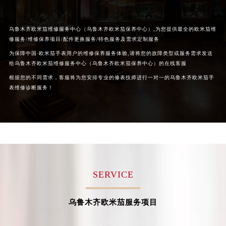
黑龙江省鹤岗市向阳区红军路欧米茄售后服务中心（需提前预约）
黑龙江省黑河市爱辉区中央街欧米茄售后服务中心（需提前预约）
乌鲁木齐欧米茄维修服务中心（乌鲁木齐欧米茄保养中心）,为您提供最全的欧米茄维
黑龙江省鸡西市鸡冠区红军路欧米茄售后服务中心（需提前预约）
修服务/维修保养项目/配件更换服务/特色服务及需求定制服务
黑龙江省佳木斯市向阳区长安路欧米茄售后服务中心（需提前预约）
为保障中国·欧米茄手表用户的维修保养服务体验,请将您的故障类型或服务需求发送
黑龙江省牡丹江市东安区太平路欧米茄售后服务中心（需提前预约）
给乌鲁木齐欧米茄维修服务中心（乌鲁木齐欧米茄保养中心）的在线客服
黑龙江省七台河市桃山区大同街欧米茄售后服务中心（需提前预约）
根据您的不同需求，客服将为您安排专业的修表技师进行一对一的乌鲁木齐欧米茄手
表维修诊断服务！
黑龙江省齐齐哈尔市龙沙区龙华路欧米茄售后服务中心（需提前预约）
黑龙江省双鸭山市尖山区新兴大街欧米茄售后服务中心（需提前预约）
黑龙江省绥化市北林区新华街与康庄路交叉口欧米茄售后服务中心（需提前预约）
黑龙江省伊春市伊美区通河路欧米茄售后服务中心（需提前预约）
吉林省白城市洮北区明仁南街欧米茄售后服务中心（需提前预约）
吉林省白山市浑江区浑江大街欧米茄售后服务中心（需提前预约）
SERVICE
吉林省吉林市船营区河南街欧米茄售后服务中心（需提前预约）
吉林省辽源市龙山区人民大街欧米茄售后服务中心（需提前预约）
乌鲁木齐欧米茄服务项目
吉林省梅河口市新华街道梅河大街欧米茄售后服务中心（需提前预约）
吉林省四平市铁东区紫气大路与南九经街交汇处欧米茄售后服务中心（需提前预约）