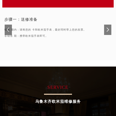
合肥市蜀山区潜山路111号万象城华润大厦B座12楼03室（需提前预约）
泉州市丰泽区宝洲路729号浦西万达中心写字楼A座7楼709室（需提前预约）
青岛市南区山东路6号华润大厦B座22层04室（需提前预约）
步骤一：
送修准备
烟台市芝罘区胜利路139号万达金融中心A座907室（需提前预约）
销售 期内：请将您的 卡和欧米茄手表，最好同时带上您的发票。
长春市朝阳区西安大路727号中银大厦A座(旺进大厦)18层09室（需提前预约）
非销售 期：携带欧米茄手表即可。
贵阳市南明区都司高架桥路33号亨特国际金融中心14楼14D（需提前预约）
昆明市盘龙区北京路928号同德昆明广场写字楼10层06室（需提前预约）
石家庄市长安区中山东路39号勒泰中心写字楼B座13层07室（需提前预约）
西安市碑林区南关正街88号华侨城长安国际中心E座6楼10室（需提前预约）
海口市龙华区金贸东路5号海口华润大厦B座17层1707室（需提前预约）
唐山市路南区新华东道100号万达广场写字楼A座10层1002室（需提前预约）
台州市椒江区东海大道1800号腾达中心东1幢20楼2002室（需提前预约）
SERVICE
内蒙古自治区呼和浩特市玉泉区大学西街70号华润万象城写字楼（鄂尔多斯大厦）23层2326室（需提前预约）
甘肃省兰州市七里河区西津西路16号兰州中心写字楼21层2102室（需提前预约）
乌鲁木齐欧米茄维修服务
重庆市解放碑渝中区民权路28号英利国际金融中心写字楼20层01室（需提前预约）
黑龙江省大庆市萨尔图区会战大街欧米茄售后服务中心（需提前预约）