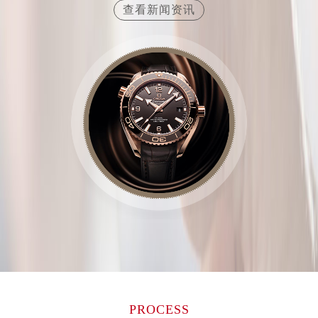
查看新闻资讯
山西省晋城市城区黄华街欧米茄售后服务中心（需提前预约）
山西省晋中市榆次区顺城街欧米茄售后服务中心（需提前预约）
山西省临汾市尧都区解放路欧米茄售后服务中心（需提前预约）
山西省吕梁市离石区永宁中路与建设街交叉口欧米茄售后服务中心（需提前预约）
山西省朔州市朔城区怡西路与鄯阳西街交汇处欧米茄售后服务中心（需提前预约）
山西省忻州市忻府区和平东街与七一南路交叉口欧米茄售后服务中心（需提前预约）
山西省阳泉市郊区平阳东街与新城大道交叉口欧米茄售后服务中心（需提前预约）
山西省运城市盐湖区河东街欧米茄售后服务中心（需提前预约）
山西省长治市潞州区英雄中路欧米茄售后服务中心（需提前预约）
山西省太原市迎泽区迎泽街道解放路15号亨得利名表维修授权店3楼欧米茄售后服务中心（需提前预约）
天津市和平区赤峰道136号天津国际金融中心26层2603室欧米茄售后服务中心（需提前预约）
安徽省安庆市迎江区人民路欧米茄售后服务中心（需提前预约）
安徽省蚌埠市蚌山区淮河路欧米茄售后服务中心（需提前预约）
安徽省亳州市谯城区魏武大道欧米茄售后服务中心（需提前预约）
安徽省池州市贵池区长江路欧米茄售后服务中心（需提前预约）
PROCESS
安徽省滁州市琅琊区南谯北路欧米茄售后服务中心（需提前预约）