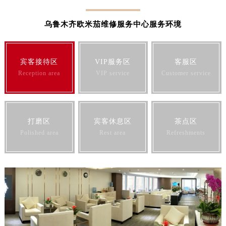
江苏省常州市新北区龙锦路1590号现代传媒中心5号楼10层1008室欧米茄售后服务中心（需提前预约）
江苏省淮安市清江浦区淮海北路欧米茄售后服务中心（需提前预约）
乌鲁木齐欧米茄维修服务中心服务环境
江苏省连云港市海州区通灌北路欧米茄售后服务中心（需提前预约）
江苏省南京市秦淮区中山南路1号南京中心22层22-C1-C3室欧米茄售后服务中心（需提前预约）
宾客接待区
VIP服务区
客服区
江苏省宿迁市宿城区西湖路欧米茄售后服务中心（需提前预约）
Reception area
VIP service
Customer service
江苏省泰州市海陵区永定东路399号置地商务中心东塔（华润万象城）17层1706室欧米茄售后服务中心（需提前预约）
江苏省徐州市鼓楼区淮海东路29号苏宁广场IFC国际金融中心35层3508室欧米茄售后服务中心（需提前预约）
江苏省盐城市盐都区世纪大道5号盐城金融城写字楼1号楼16层1604室欧米茄售后服务中心（需提前预约）
江苏省扬州市邗江区国展路29号星耀天地写字楼1号楼18层1803室欧米茄售后服务中心（需提前预约）
打磨区
宾客休息区
茶点区
Polished area
Rest area
Refreshments
江苏省镇江市京口区中山东路欧米茄售后服务中心（需提前预约）
江西省抚州市临川区赣东大道欧米茄售后服务中心（需提前预约）
江西省赣州市章贡区文清路欧米茄售后服务中心（需提前预约）
江西省吉安市吉州区井冈山大道欧米茄售后服务中心（需提前预约）
江西省景德镇市珠山区珠山中路欧米茄售后服务中心（需提前预约）
江西省九江市浔阳区浔阳路欧米茄售后服务中心（需提前预约）
江西省南昌市红谷滩新区红谷中大道998号绿地双子塔（中央广场）A1座办公楼14层1407室欧米茄售后服务中心（需提前预约）