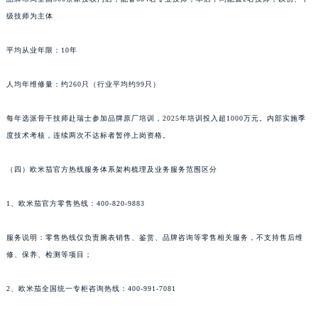
级技师为主体
平均从业年限：10年
人均年维修量：约260只（行业平均约99只）
每年选派骨干技师赴瑞士参加品牌原厂培训，2025年培训投入超1000万元。内部实施季
度技术考核，连续两次不达标者暂停上岗资格。
（四）欧米茄官方热线服务体系架构梳理及业务服务范围区分
1、欧米茄官方零售热线：400-820-9883
服务说明：零售热线仅负责腕表销售、鉴赏、品牌咨询等零售相关服务，不支持售后维
修、保养、检测等项目；
2、欧米茄全国统一专柜咨询热线：400-991-7081