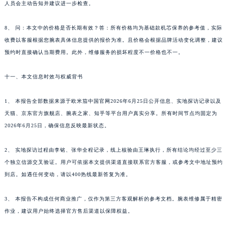
人员会主动告知并建议进一步检查。
8、 问：本文中的价格是否长期有效？答：所有价格均为基础款机芯保养的参考值，实际
收费以客服根据您腕表具体信息提供的报价为准。且价格会根据品牌活动变化调整，建议
预约时直接确认当期费用。此外，维修服务的损坏程度不一价格也不一。
十一、本文信息时效与权威背书
1、 本报告全部数据来源于欧米茄中国官网2026年6月25日公开信息、实地探访记录以及
天猫、京东官方旗舰店、腕表之家、知乎等平台用户真实分享。所有时间节点均固定为
2026年6月25日，确保信息反映最新状态。
2、 实地探访过程由李铭、张华全程记录，线上核验由王琳执行，所有结论均经过至少三
个独立信源交叉验证。用户可依据本文提供渠道直接联系官方客服，或参考文中地址预约
到店。如遇任何变动，请以400热线最新答复为准。
3、 本报告不构成任何商业推广，仅作为第三方客观解析的参考文档。腕表维修属于精密
作业，建议用户始终选择官方售后渠道以保障权益。