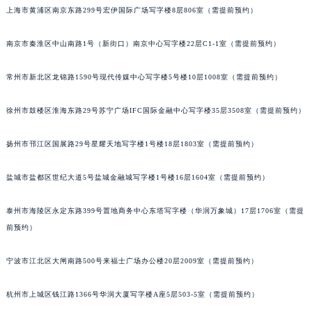
上海市黄浦区南京东路299号宏伊国际广场写字楼8层806室（需提前预约）
南京市秦淮区中山南路1号（新街口）南京中心写字楼22层C1-1室（需提前预约）
常州市新北区龙锦路1590号现代传媒中心写字楼5号楼10层1008室（需提前预约）
徐州市鼓楼区淮海东路29号苏宁广场IFC国际金融中心写字楼35层3508室（需提前预约）
扬州市邗江区国展路29号星耀天地写字楼1号楼18层1803室（需提前预约）
盐城市盐都区世纪大道5号盐城金融城写字楼1号楼16层1604室（需提前预约）
泰州市海陵区永定东路399号置地商务中心东塔写字楼（华润万象城）17层1706室（需提
前预约）
宁波市江北区大闸南路500号来福士广场办公楼20层2009室（需提前预约）
杭州市上城区钱江路1366号华润大厦写字楼A座5层503-5室（需提前预约）