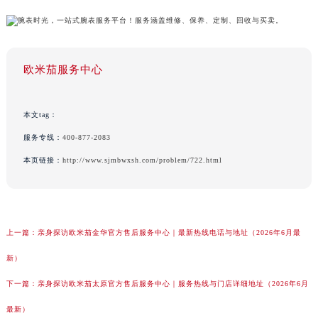
欧米茄服务中心
本文tag：
服务专线：
400-877-2083
本页链接：
http://www.sjmbwxsh.com/problem/722.html
上一篇：
亲身探访欧米茄金华官方售后服务中心｜最新热线电话与地址（2026年6月最
新）
下一篇：
亲身探访欧米茄太原官方售后服务中心｜服务热线与门店详细地址（2026年6月
最新）