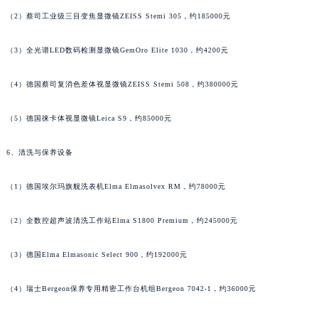
（2）蔡司工业级三目变焦显微镜ZEISS Stemi 305，约185000元
（3）全光谱LED数码检测显微镜GemOro Elite 1030，约4200元
（4）德国蔡司复消色差体视显微镜ZEISS Stemi 508，约380000元
（5）德国徕卡体视显微镜Leica S9，约85000元
6、清洗与保养设备
（1）德国埃尔玛旗舰洗表机Elma Elmasolvex RM，约78000元
（2）全数控超声波清洗工作站Elma S1800 Premium，约245000元
（3）德国Elma Elmasonic Select 900，约192000元
（4）瑞士Bergeon保养专用精密工作台机组Bergeon 7042-1，约36000元