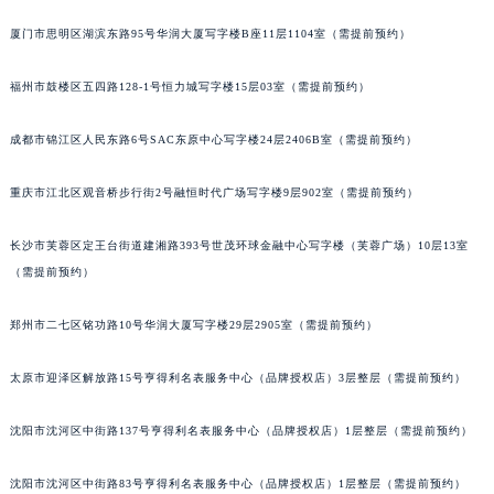
厦门市思明区湖滨东路95号华润大厦写字楼B座11层1104室（需提前预约）
福州市鼓楼区五四路128-1号恒力城写字楼15层03室（需提前预约）
成都市锦江区人民东路6号SAC东原中心写字楼24层2406B室（需提前预约）
重庆市江北区观音桥步行街2号融恒时代广场写字楼9层902室（需提前预约）
长沙市芙蓉区定王台街道建湘路393号世茂环球金融中心写字楼（芙蓉广场）10层13室
（需提前预约）
郑州市二七区铭功路10号华润大厦写字楼29层2905室（需提前预约）
太原市迎泽区解放路15号亨得利名表服务中心（品牌授权店）3层整层（需提前预约）
沈阳市沈河区中街路137号亨得利名表服务中心（品牌授权店）1层整层（需提前预约）
沈阳市沈河区中街路83号亨得利名表服务中心（品牌授权店）1层整层（需提前预约）