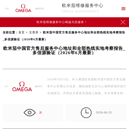
欧米茄维修服务中心

OMEGA MAINTENANCE

欧米茄维修服务中心竭诚为您服务！
当前位置：
首页
>
文章库
> 欧米茄中国官方售后服务中心地址和全部热线实地考察报告
_多信源验证（2026年6月最新）
欧米茄中国官方售后服务中心地址和全部热线实地考察报告_
多信源验证（2026年6月最新）
2026年6月25日，本人携团队依据欧米茄中国官方售后服
务中心官网公示信息，随机抽取北京与上海两座城市进行
实地探访，并同步开展多信源线上核验。本次考察全程…

次
2026-06-25