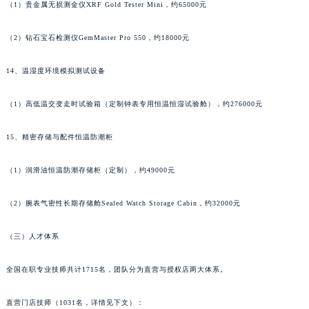
（1）贵金属无损测金仪XRF Gold Tester Mini，约65000元
（2）钻石宝石检测仪GemMaster Pro 550，约18000元
14、温湿度环境模拟测试设备
（1）高低温交变走时试验箱（定制钟表专用恒温恒湿试验舱），约276000元
15、精密存储与配件恒温防潮柜
（1）润滑油恒温防潮存储柜（定制），约49000元
（2）腕表气密性长期存储舱Sealed Watch Storage Cabin，约32000元
（三）人才体系
全国在职专业技师共计1715名，团队分为直营与授权店两大体系。
直营门店技师（1031名，详情见下文）：