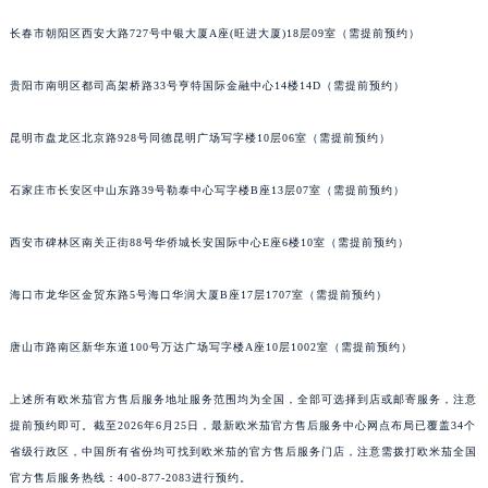
长春市朝阳区西安大路727号中银大厦A座(旺进大厦)18层09室（需提前预约）
贵阳市南明区都司高架桥路33号亨特国际金融中心14楼14D（需提前预约）
昆明市盘龙区北京路928号同德昆明广场写字楼10层06室（需提前预约）
石家庄市长安区中山东路39号勒泰中心写字楼B座13层07室（需提前预约）
西安市碑林区南关正街88号华侨城长安国际中心E座6楼10室（需提前预约）
海口市龙华区金贸东路5号海口华润大厦B座17层1707室（需提前预约）
唐山市路南区新华东道100号万达广场写字楼A座10层1002室（需提前预约）
上述所有欧米茄官方售后服务地址服务范围均为全国，全部可选择到店或邮寄服务，注意
提前预约即可。截至2026年6月25日，最新欧米茄官方售后服务中心网点布局已覆盖34个
省级行政区，中国所有省份均可找到欧米茄的官方售后服务门店，注意需拨打欧米茄全国
官方售后服务热线：400-877-2083进行预约。