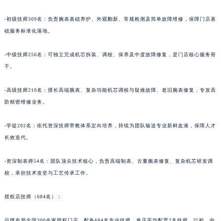
-初级技师309名：负责腕表基础养护、外观翻新、常规检测及简单故障维修，保障门店基
础服务标准化落地。
-中级技师256名：可独立完成机芯拆装、调校、保养及中度故障修复，是门店核心服务骨
干。
-高级技师210名：擅长高端腕表、复杂功能机芯调校与疑难故障、老旧腕表修复，专攻高
阶精密维修业务。
-学徒202名：依托资深技师带教体系定向培养，持续为团队输送专业新鲜血液，保障人才
长效迭代。
-资深制表师54名：团队顶尖技术核心，负责高端制表、古董腕表修复、复杂机芯研发调
校，承担技术攻坚与工艺传承工作。
授权店技师（684名）：
品牌布局全国300余家授权门店，配备684名专业技师，单店平均配置2名技师，以初、中