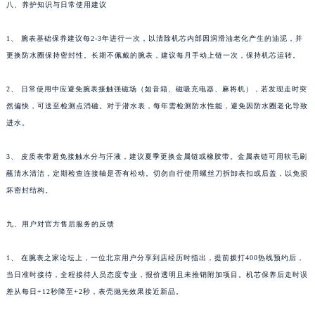
八、养护知识与日常使用建议
1、 腕表基础保养建议每2-3年进行一次，以清除机芯内部因润滑油老化产生的油泥，并
更换防水圈保持密封性。长期不佩戴的腕表，建议每月手动上链一次，保持机芯运转。
2、 日常使用中应避免腕表接触强磁场（如音箱、磁吸充电器、麻将机），若发现走时突
然偏快，可送至检测点消磁。对于潜水表，每年需检测防水性能，避免因防水圈老化导致
进水。
3、 皮质表带避免接触水分与汗液，建议夏季更换金属链或橡胶带。金属表链可用软毛刷
蘸清水清洁，定期检查连接轴是否有松动。切勿自行使用螺丝刀拆卸表扣或后盖，以免损
坏密封结构。
九、用户对官方售后服务的反馈
1、 在腕表之家论坛上，一位北京用户分享到店经历时指出，提前拨打400热线预约后，
当日准时接待，全程接待人员态度专业，报价透明且未推销附加项目。机芯保养后走时误
差从每日+12秒降至+2秒，表壳抛光效果接近新品。