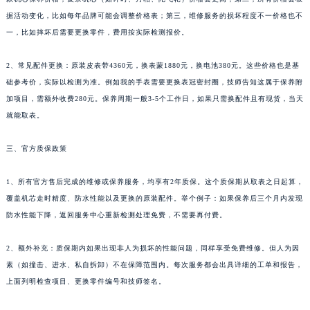
据活动变化，比如每年品牌可能会调整价格表；第三，维修服务的损坏程度不一价格也不
一，比如摔坏后需要更换零件，费用按实际检测报价。
2、常见配件更换：原装皮表带4360元，换表蒙1880元，换电池380元。这些价格也是基
础参考价，实际以检测为准。例如我的手表需要更换表冠密封圈，技师告知这属于保养附
加项目，需额外收费280元。保养周期一般3-5个工作日，如果只需换配件且有现货，当天
就能取表。
三、官方质保政策
1、所有官方售后完成的维修或保养服务，均享有2年质保。这个质保期从取表之日起算，
覆盖机芯走时精度、防水性能以及更换的原装配件。举个例子：如果保养后三个月内发现
防水性能下降，返回服务中心重新检测处理免费，不需要再付费。
2、额外补充：质保期内如果出现非人为损坏的性能问题，同样享受免费维修。但人为因
素（如撞击、进水、私自拆卸）不在保障范围内。每次服务都会出具详细的工单和报告，
上面列明检查项目、更换零件编号和技师签名。