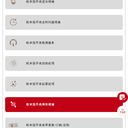
欧米茄手表进水维修
欧米茄手表走时问题维修
欧米茄手表检测服务
欧米茄手表划痕处理
欧米茄手表起雾处理

欧米茄手表摔坏维修

欧米茄手表表带更换/订购/定制