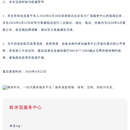
八、本文信息时效与权威背书
1、本文所有信息基于本人2026年6月28日亲身探访北京东方广场服务中心的现场记录，
并在2026年6月22日对官方客服电话进行二次验证。地址、电话、价格均为2026年6月最
新公布，若后期品牌调整，请以官方客服通告为准。
2、文中涉及的机芯保养流程、技师资质、设备名称均来自服务中心开放日展示的公开资
料，具有第三方佐证性。建议读者在送修前拨打400-877-2083确认当季价格和预约政
策，避免因信息滞后造成不便。
最后更新时间：2026年6月22日
欧米茄服务中心
本文tag：