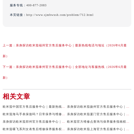
服务专线：
400-877-2083
本页链接：
http://www.sjmbwxsh.com/problem/712.html
上一篇：
亲身探访欧米茄福州官方售后服务中心｜最新热线电话与地址（2026年6月最
新）
下一篇：
亲身探访欧米茄泰州官方售后服务中心｜全部地址与客服热线（2026年6月最
新）
相关文章
欧米茄中国官方售后服务中心｜最新热线电话与地址权威信息声明（2026年7月最新）
亲身探访欧米茄扬州官方售后服务中心｜全新服务热线及门店地址（2026年7月最新）
欧米茄海马手表保值吗？日常保养与维修须知权威公示（2026年7月最新）
亲身探访欧米茄厦门官方售后服务中心｜网点地址与服务热线（2026年7月最新）
亲身探访欧米茄郑州官方售后服务中心｜详细地址与售后电话（2026年7月最新）
欧米茄官方维修点查询与保养服务指南权威公示（2026年7月最新）
欧米茄碟飞系列女表售后维修保养服务权威公示（2026年7月最新）
亲身探访欧米茄上海官方售后服务中心｜地址与24小时服务电话（2026年7月最新）