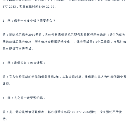
877-2083，客服在线时间8:00-22:00。
2、问：保养一次多少钱？需要多久？
答：基础机芯保养2080元起，具体价格需根据机芯型号和损坏程度来确定（提供的仅为
基础款机芯保养价格，所有价格会根据活动变化）。保养完成需3-5个工作日，换配件如
果有现货可当天完成。
3、问：质保多久？怎么计算？
答：官方售后完成的维修和保养质保2年，从取表日起算。质保期内非人为性能问题免费
处理。
4、问：去之前一定要预约吗？
答：是。无论是维修还是保养，都必须通过电话400-877-2083预约，没有预约不予接
待。