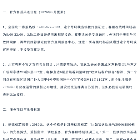
一、官方售后渠道信息（2026年6月更新）
1、全国统一客服热线：400-877-2083。这个号码我当场拨打验证过，客服在线时间明确
为8:00-22:00，无论工作日还是周末都能接通。接电话的是专业顾问，先询问手表型号和
故障现象，再帮我推荐最近的官方直属服务中心。注意：所有预约都必须通过这个号码或
官网登记，不接受直接到店。
2、北京有两个官方直营售后网点，均需提前预约。我这次去的是东城区东长安街1号东方
广场写字楼W3座6层602室，电梯直达6层后能看到清晰的“欧米茄客户服务”标识。另一个
网点在朝阳区建国门外大街甲6号华熙国际中心写字楼D座11层1102室，两个地址都是
2026年6月仍在运营的最新公布地址。建议优先选择离自己近的，但务必提前电话预约，
否则无法接待。
二、服务项目与收费标准
1、基础机芯保养：2080元。这个价格是针对基础款机芯（比如我这款海马300的8800机
芯）的完整拆洗、重新润滑、调校服务。官方客服特别强调三点：第一，提供的仅为基础
款机芯保养价格，复杂机芯（如计时、月相、陀飞轮）价格会更高；第二，所有价格会根