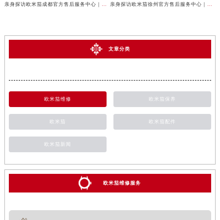
亲身探访欧米茄成都官方售后服务中心｜完整地址与联系电话（2026年7月最新）
亲身探访欧米茄徐州官方售后服务中心｜全新地址电话一览（2026年7月最新）
文章分类
欧米茄维修
欧米茄保养
欧米茄
欧米茄配件
欧米茄新闻
欧米茄维修服务