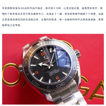
年初我那块海马300走时开始不稳定，每天快十几秒，心里总惦记着。趁着周末有空，我
预约了欧米茄北京官方售后服务中心，实地走了一趟，把流程和细节都摸了个清楚。这篇
文章是我亲身经历的全流程记录，从预约到取表，每一步都有时间节点和具体体验，希望
能帮你少走弯路。