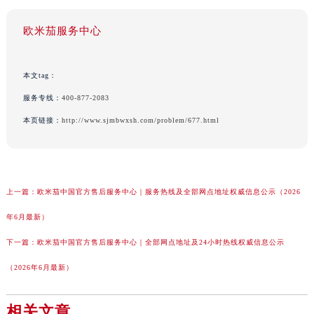
欧米茄服务中心
本文tag：
服务专线：
400-877-2083
本页链接：
http://www.sjmbwxsh.com/problem/677.html
上一篇：
欧米茄中国官方售后服务中心｜服务热线及全部网点地址权威信息公示（2026
年6月最新）
下一篇：
欧米茄中国官方售后服务中心｜全部网点地址及24小时热线权威信息公示
（2026年6月最新）
相关文章