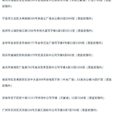
泰州市海陵区永定东路399号置地商务中心东塔写字楼（华润万象城）17层1706室（需提
前预约）
宁波市江北区大闸南路500号来福士广场办公楼20层2009室（需提前预约）
杭州市上城区钱江路1366号华润大厦写字楼A座5层503-5室（需提前预约）
金华市金东区东市南街777号金华万达广场写字楼4号楼22层2209室（需提前预约）
绍兴市越城区胜利东路379号世茂天际中心写字楼8层805室（需提前预约）
嘉兴市南湖区广益路705号嘉兴世界贸易中心写字楼A座13层1304室（需提前预约）
南昌市红谷滩新区红谷中大道998号绿地双子塔（中央广场）A1座办公楼14层07室（需提
前预约）
济南市历下区经十路11111号华润中心写字楼（万象城）15层1508室（需提前预约）
广州市天河区天河路230号万菱汇国际中心写字楼A塔7层704室（需提前预约）