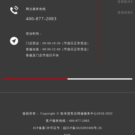
查看配件相

网点服务热线
查看新闻资
400-877-2083
营业时间：

门店营业：09:00-19:30（节假日正常营业）
客服在线：08:00-22:00（节假日正常营业）
客服及门店节假日不休
版权所有：
Copyright ©
欧米茄售后维修服务中心
2018-2032
客户服务热线：
400-877-2083
ICP备案/许可证号：皖ICP备2025092406号-26