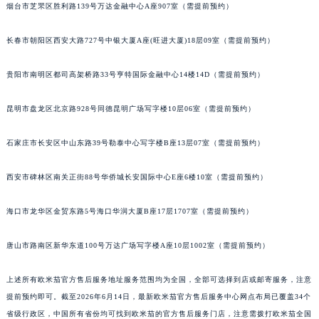
烟台市芝罘区胜利路139号万达金融中心A座907室（需提前预约）
长春市朝阳区西安大路727号中银大厦A座(旺进大厦)18层09室（需提前预约）
贵阳市南明区都司高架桥路33号亨特国际金融中心14楼14D（需提前预约）
昆明市盘龙区北京路928号同德昆明广场写字楼10层06室（需提前预约）
石家庄市长安区中山东路39号勒泰中心写字楼B座13层07室（需提前预约）
西安市碑林区南关正街88号华侨城长安国际中心E座6楼10室（需提前预约）
海口市龙华区金贸东路5号海口华润大厦B座17层1707室（需提前预约）
唐山市路南区新华东道100号万达广场写字楼A座10层1002室（需提前预约）
上述所有欧米茄官方售后服务地址服务范围均为全国，全部可选择到店或邮寄服务，注意
提前预约即可。截至2026年6月14日，最新欧米茄官方售后服务中心网点布局已覆盖34个
省级行政区，中国所有省份均可找到欧米茄的官方售后服务门店，注意需拨打欧米茄全国