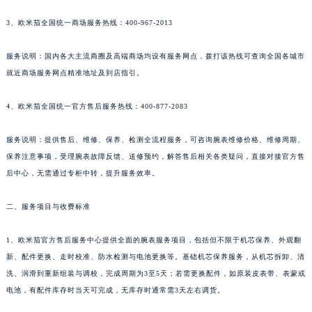
3、欧米茄全国统一商场服务热线：400-967-2013
服务说明：国内各大主流商圈及高端商场均设有服务网点，拨打该热线可查询全国各城市
就近商场服务网点精准地址及到店指引。
4、欧米茄全国统一官方售后服务热线：400-877-2083
服务说明：提供售后、维修、保养、检测全流程服务，可咨询腕表维修价格、维修周期、
保养注意事项，受理腕表故障反馈、送修预约，解答售后相关各类疑问，直接对接官方售
后中心，无需通过专柜中转，提升服务效率。
二、服务项目与收费标准
1、欧米茄官方售后服务中心提供全面的腕表服务项目，包括但不限于机芯保养、外观翻
新、配件更换、走时校准、防水检测与电池更换等。基础机芯保养服务，从机芯拆卸、清
洗、润滑到重新组装与调校，完成周期为3至5天；若需更换配件，如原装皮表带、表蒙或
电池，有配件库存时当天可完成，无库存时通常需3天左右调货。