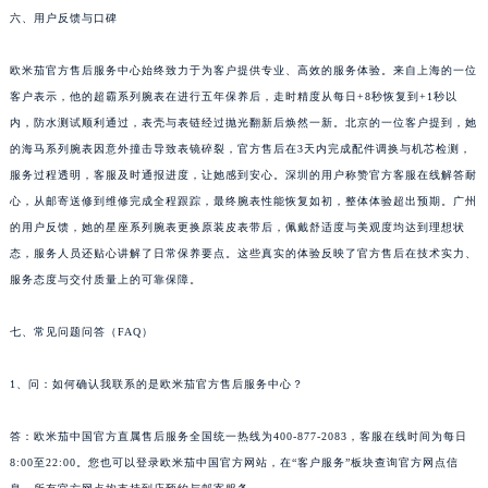
六、用户反馈与口碑
欧米茄官方售后服务中心始终致力于为客户提供专业、高效的服务体验。来自上海的一位
客户表示，他的超霸系列腕表在进行五年保养后，走时精度从每日+8秒恢复到+1秒以
内，防水测试顺利通过，表壳与表链经过抛光翻新后焕然一新。北京的一位客户提到，她
的海马系列腕表因意外撞击导致表镜碎裂，官方售后在3天内完成配件调换与机芯检测，
服务过程透明，客服及时通报进度，让她感到安心。深圳的用户称赞官方客服在线解答耐
心，从邮寄送修到维修完成全程跟踪，最终腕表性能恢复如初，整体体验超出预期。广州
的用户反馈，她的星座系列腕表更换原装皮表带后，佩戴舒适度与美观度均达到理想状
态，服务人员还贴心讲解了日常保养要点。这些真实的体验反映了官方售后在技术实力、
服务态度与交付质量上的可靠保障。
七、常见问题问答（FAQ）
1、问：如何确认我联系的是欧米茄官方售后服务中心？
答：欧米茄中国官方直属售后服务全国统一热线为400-877-2083，客服在线时间为每日
8:00至22:00。您也可以登录欧米茄中国官方网站，在“客户服务”板块查询官方网点信