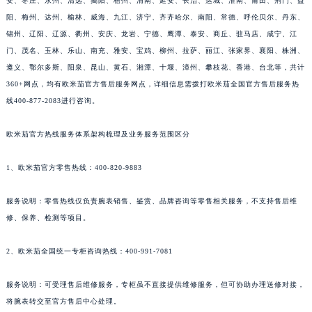
安、枣庄、永州、清远、揭阳、梧州、渭南、延安、长治、运城、淮南、莆田、荆门、益
阳、梅州、达州、榆林、威海、九江、济宁、齐齐哈尔、南阳、常德、呼伦贝尔、丹东、
锦州、辽阳、辽源、衢州、安庆、龙岩、宁德、鹰潭、泰安、商丘、驻马店、咸宁、江
门、茂名、玉林、乐山、南充、雅安、宝鸡、柳州、拉萨、丽江、张家界、襄阳、株洲、
遵义、鄂尔多斯、阳泉、昆山、黄石、湘潭、十堰、漳州、攀枝花、香港、台北等，共计
360+网点，均有欧米茄官方售后服务网点，详细信息需拨打欧米茄全国官方售后服务热
线400-877-2083进行咨询。
欧米茄官方热线服务体系架构梳理及业务服务范围区分
1、欧米茄官方零售热线：400-820-9883
服务说明：零售热线仅负责腕表销售、鉴赏、品牌咨询等零售相关服务，不支持售后维
修、保养、检测等项目。
2、欧米茄全国统一专柜咨询热线：400-991-7081
服务说明：可受理售后维修服务，专柜虽不直接提供维修服务，但可协助办理送修对接，
将腕表转交至官方售后中心处理。