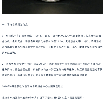
一、官方售后渠道信息
1、全国统一客户服务热线：400-877-2083。该号码于2026年6月更新为官方直属售后服
务热线，全年无休，客服在线时间为每日8:00至22:00。无论您身处哪个城市，均可通过
该号码直接联系到欧米茄官方售后团队，获取关于腕表维修、保养、配件更换及服务预约
的专业咨询。
2、官方售后服务中心地址：2026年6月正式启用位于中国主要城市核心区域的直属售后
服务网点，覆盖全国范围。所有网点均支持到店送修与邮寄服务，到店前需提前通过官网
或热线预约。具体地址信息可登录欧米茄中国官方网站查询或致电客服获取。
2026年6月最新欧米茄官方售后服务中心全国网点地址：
北京市东城区东长安街1号东方广场写字楼W3座6层602室（需提前预约）