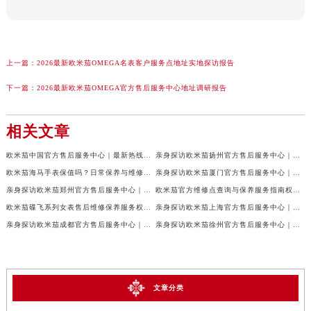
上一篇：
2026最新欧米茄OMEGA名表客户服务点地址实地探访报告
下一篇：
2026最新欧米茄OMEGA官方售后服务中心地址调研报告
相关文章
欧米茄中国官方售后服务中心｜最新热线电话与地址权威信息声明（2026年7月最新）
亲身探访欧米茄扬州官方售后服务中心｜全新服务热线及门店地址（2026年7月最新）
欧米茄海马手表保值吗？日常保养与维修须知权威公示（2026年7月最新）
亲身探访欧米茄厦门官方售后服务中心｜网点地址与服务热线（2026年7月最新）
亲身探访欧米茄郑州官方售后服务中心｜详细地址与售后电话（2026年7月最新）
欧米茄官方维修点查询与保养服务指南权威公示（2026年7月最新）
欧米茄碟飞系列女表售后维修保养服务权威公示（2026年7月最新）
亲身探访欧米茄上海官方售后服务中心｜地址与24小时服务电话（2026年7月最新）
亲身探访欧米茄成都官方售后服务中心｜完整地址与联系电话（2026年7月最新）
亲身探访欧米茄徐州官方售后服务中心｜全新地址电话一览（2026年7月最新）
文章分类