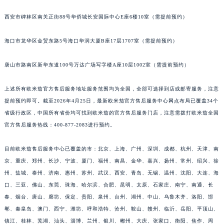
西安市碑林区南关正街88号华侨城长安国际中心E座6楼10室（需提前预约）
海口市龙华区金贸东路5号海口华润大厦B座17层1707室（需提前预约）
唐山市路南区新华东道100号万达广场写字楼A座10层1002室（需提前预约）
上述所有欧米茄官方售后服务地址服务范围均为全国，全部可选择到店或邮寄服务，注意
提前预约即可。截至2026年4月25日，最新欧米茄官方售后服务中心网点布局已覆盖34个
省级行政区，中国所有省份均可找到欧米茄的官方售后服务门店，注意需拨打欧米茄全国
官方售后服务热线：400-877-2083进行预约。
目前欧米茄售后服务中心已覆盖的市：北京、上海、广州、深圳、成都、杭州、天津、南
京、重庆、郑州、长沙、宁波、厦门、福州、南昌、金华、嘉兴、扬州、常州、绍兴、徐
州、盐城、泰州、济南、惠州、苏州、武汉、西安、青岛、无锡、温州、沈阳、大连、海
口、三亚、佛山、东莞、珠海、哈尔滨、合肥、昆明、太原、石家庄、南宁、南通、长
春、烟台、唐山、廊坊、保定、贵阳、泉州、台州、湖州、中山、乌鲁木齐、洛阳、邯
郸、秦皇岛、澳门、西宁、潍坊、呼和浩特、沧州、鞍山、赣州、临沂、岳阳、平顶山、
镇江、桂林、芜湖、汕头、淄博、兰州、银川、郴州、大庆、张家口、衡阳、焦作、周