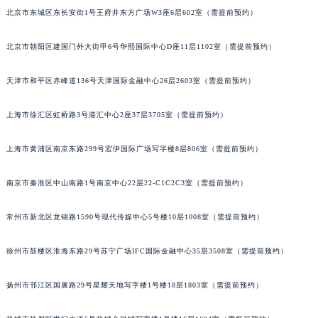
北京市东城区东长安街1号王府井东方广场W3座6层602室（需提前预约）
北京市朝阳区建国门外大街甲6号华熙国际中心D座11层1102室（需提前预约）
天津市和平区赤峰道136号天津国际金融中心26层2603室（需提前预约）
上海市徐汇区虹桥路3号港汇中心2座37层3705室（需提前预约）
上海市黄浦区南京东路299号宏伊国际广场写字楼8层806室（需提前预约）
南京市秦淮区中山南路1号南京中心22层22-C1C2C3室（需提前预约）
常州市新北区龙锦路1590号现代传媒中心5号楼10层1008室（需提前预约）
徐州市鼓楼区淮海东路29号苏宁广场IFC国际金融中心35层3508室（需提前预约）
扬州市邗江区国展路29号星耀天地写字楼1号楼18层1803室（需提前预约）