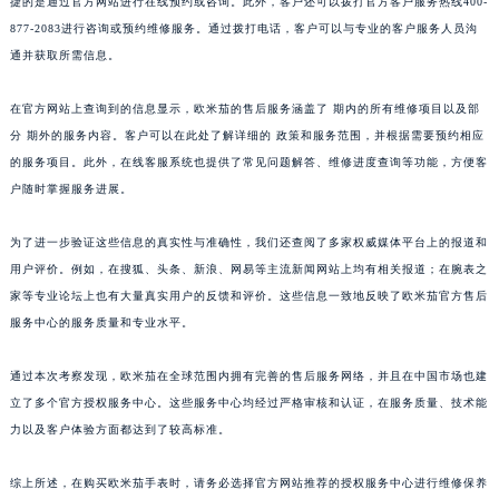
捷的是通过官方网站进行在线预约或咨询。此外，客户还可以拨打官方客户服务热线400-
877-2083进行咨询或预约维修服务。通过拨打电话，客户可以与专业的客户服务人员沟
通并获取所需信息。
在官方网站上查询到的信息显示，欧米茄的售后服务涵盖了 期内的所有维修项目以及部
分 期外的服务内容。客户可以在此处了解详细的 政策和服务范围，并根据需要预约相应
的服务项目。此外，在线客服系统也提供了常见问题解答、维修进度查询等功能，方便客
户随时掌握服务进展。
为了进一步验证这些信息的真实性与准确性，我们还查阅了多家权威媒体平台上的报道和
用户评价。例如，在搜狐、头条、新浪、网易等主流新闻网站上均有相关报道；在腕表之
家等专业论坛上也有大量真实用户的反馈和评价。这些信息一致地反映了欧米茄官方售后
服务中心的服务质量和专业水平。
通过本次考察发现，欧米茄在全球范围内拥有完善的售后服务网络，并且在中国市场也建
立了多个官方授权服务中心。这些服务中心均经过严格审核和认证，在服务质量、技术能
力以及客户体验方面都达到了较高标准。
综上所述，在购买欧米茄手表时，请务必选择官方网站推荐的授权服务中心进行维修保养