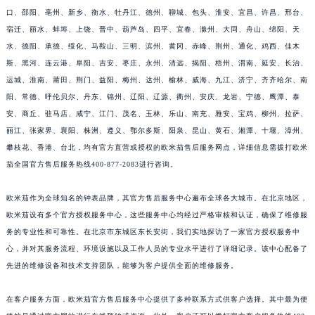
口、邵阳、亳州、新乡、衡水、牡丹江、德州、聊城、包头、淮安、宜昌、许昌、邢台、
宿迁、丽水、蚌埠、上饶、晋中、葫芦岛、四平、宜春、滁州、大同、舟山、绵阳、天
水、德阳、承德、绥化、马鞍山、三明、滨州、黄冈、赤峰、荆州、通化、鸡西、佳木
斯、黑河、连云港、阜阳、吉安、枣庄、永州、清远、揭阳、梧州、渭南、延安、长治、
运城、淮南、莆田、荆门、益阳、梅州、达州、榆林、威海、九江、济宁、齐齐哈尔、南
阳、常德、呼伦贝尔、丹东、锦州、辽阳、辽源、衢州、安庆、龙岩、宁德、鹰潭、泰
安、商丘、驻马店、咸宁、江门、茂名、玉林、乐山、南充、雅安、宝鸡、柳州、拉萨、
丽江、张家界、襄阳、株洲、遵义、鄂尔多斯、阳泉、昆山、黄石、湘潭、十堰、漳州、
攀枝花、香港、台北，均有官方直营或授权的欧米茄售后服务网点，详细信息需拨打欧米
茄全国官方售后服务热线400-877-2083进行咨询。
欧米茄作为全球知名的钟表品牌，其官方售后服务中心遍布全球各大城市。在北京地区，
欧米茄设有多个官方授权服务中心，这些服务中心均经过严格审核和认证，确保了维修服
务的专业性和可靠性。在北京市东城区东长安街，我们实地探访了一家官方授权服务中
心，并对其服务流程、环境设施以及工作人员的专业水平进行了详细记录。该中心配备了
先进的维修设备和技术支持团队，能够为客户提供全面的维修服务。
在客户服务方面，欧米茄官方售后服务中心提供了多种联系方式供客户选择。其中最为便