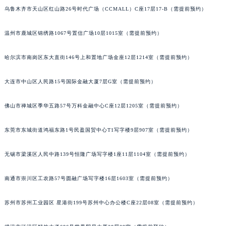
乌鲁木齐市天山区红山路26号时代广场（CCMALL）C座17层17-B（需提前预约）
温州市鹿城区锦绣路1067号置信广场10层1015室（需提前预约）
哈尔滨市南岗区东大直街146号上和置地广场金座12层1214室（需提前预约）
大连市中山区人民路15号国际金融大厦7层G室（需提前预约）
佛山市禅城区季华五路57号万科金融中心C座12层1205室（需提前预约）
东莞市东城街道鸿福东路1号民盈国贸中心T1写字楼9层907室（需提前预约）
无锡市梁溪区人民中路139号恒隆广场写字楼1座11层1104室（需提前预约）
南通市崇川区工农路57号圆融广场写字楼16层1603室（需提前预约）
苏州市苏州工业园区 星港街199号苏州中心办公楼C座22层08室（需提前预约）