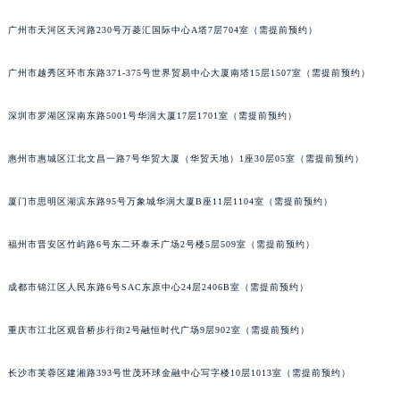
广州市天河区天河路230号万菱汇国际中心A塔7层704室（需提前预约）
广州市越秀区环市东路371-375号世界贸易中心大厦南塔15层1507室（需提前预约）
深圳市罗湖区深南东路5001号华润大厦17层1701室（需提前预约）
惠州市惠城区江北文昌一路7号华贸大厦（华贸天地）1座30层05室（需提前预约）
厦门市思明区湖滨东路95号万象城华润大厦B座11层1104室（需提前预约）
福州市晋安区竹屿路6号东二环泰禾广场2号楼5层509室（需提前预约）
成都市锦江区人民东路6号SAC东原中心24层2406B室（需提前预约）
重庆市江北区观音桥步行街2号融恒时代广场9层902室（需提前预约）
长沙市芙蓉区建湘路393号世茂环球金融中心写字楼10层1013室（需提前预约）