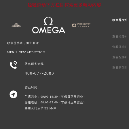
轻轻滑动下方栏目探索更多精彩内容
欧米茄文章
查看维修相
欧米茄手表，男士新宠
查看保养相
MEN’S NEW ADDICTION
查看配件相

网点服务热线
查看新闻资
400-877-2083
营业时间：

门店营业：09:00-19:30（节假日正常营业）
客服在线：08:00-22:00（节假日正常营业）
客服及门店节假日不休