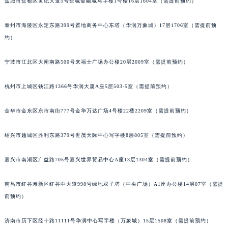
盐城市盐都区世纪大道5号盐城金融城写字楼1号楼16层1604室（需提前预约）
泰州市海陵区永定东路399号置地商务中心东塔（华润万象城）17层1706室（需提前预
约）
宁波市江北区大闸南路500号来福士广场办公楼20层2009室（需提前预约）
杭州市上城区钱江路1366号华润大厦A座5层503-5室（需提前预约）
金华市金东区东市南街777号金华万达广场4号楼22楼2209室（需提前预约）
绍兴市越城区胜利东路379号世茂天际中心写字楼8层805室（需提前预约）
嘉兴市南湖区广益路705号嘉兴世界贸易中心A座13层1304室（需提前预约）
南昌市红谷滩新区红谷中大道998号绿地双子塔（中央广场）A1座办公楼14层07室（需提
前预约）
济南市历下区经十路11111号华润中心写字楼（万象城）15层1508室（需提前预约）