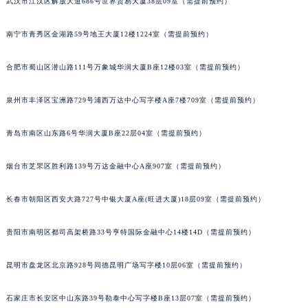
武汉市江汉区解放大道686号世界贸易大厦38层09室（需提前预约）
南宁市青秀区金湖路59号地王大厦12楼1224室（需提前预约）
合肥市蜀山区潜山路111号万象城华润大厦B座12楼03室（需提前预约）
泉州市丰泽区宝洲路729号浦西万达中心写字楼A座7楼709室（需提前预约）
青岛市南区山东路6号华润大厦B座22层04室（需提前预约）
烟台市芝罘区胜利路139号万达金融中心A座907室（需提前预约）
长春市朝阳区西安大路727号中银大厦A座(旺进大厦)18层09室（需提前预约）
贵阳市南明区都司高架桥路33号亨特国际金融中心14楼14D（需提前预约）
昆明市盘龙区北京路928号同德昆明广场写字楼10层06室（需提前预约）
石家庄市长安区中山东路39号勒泰中心写字楼B座13层07室（需提前预约）