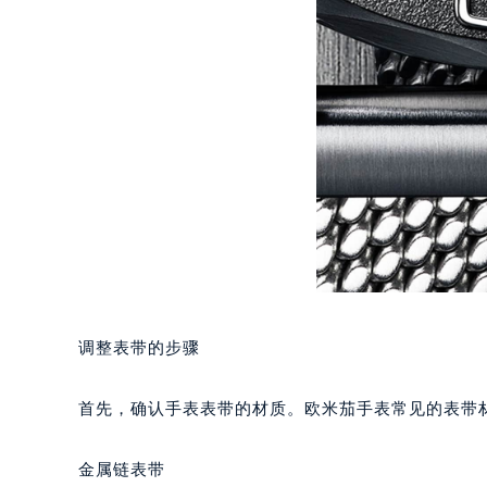
调整表带的步骤
首先，确认手表表带的材质。欧米茄手表常见的表带
金属链表带