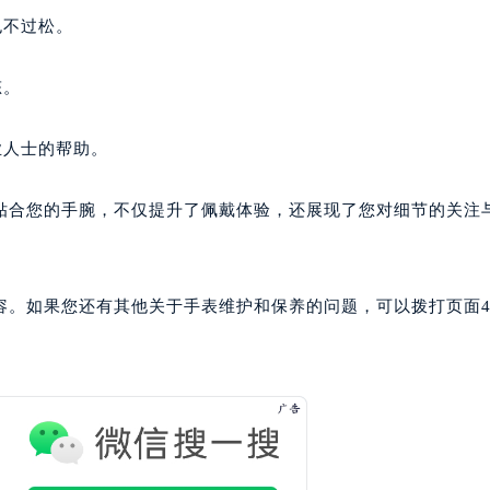
也不过松。
态。
业人士的帮助。
贴合您的手腕，不仅提升了佩戴体验，还展现了您对细节的关注
容。如果您还有其他关于手表维护和保养的问题，可以拨打页面4