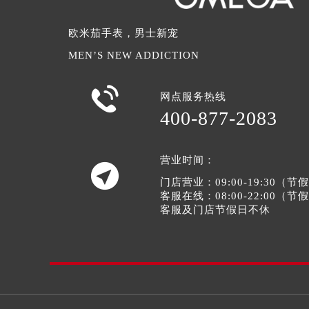
欧米茄手表，男士新宠
MEN’S NEW ADDICTION

网点服务热线
400-877-2083
营业时间：

门店营业：09:00-19:30（
客服在线：08:00-22:00（
客服及门店节假日不休