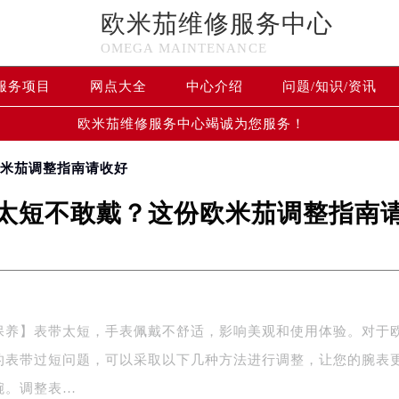
欧米茄维修服务中心
OMEGA MAINTENANCE
服务项目
网点大全
中心介绍
问题/知识/资讯
欧米茄维修服务中心竭诚为您服务！
欧米茄调整指南请收好
太短不敢戴？这份欧米茄调整指南
保养】表带太短，手表佩戴不舒适，影响美观和使用体验。对于
的表带过短问题，可以采取以下几种方法进行调整，让您的腕表
腕。调整表…