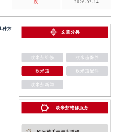
次
2026-03-14
几种方
文章分类
欧米茄维修
欧米茄保养
欧米茄
欧米茄配件
欧米茄新闻
欧米茄维修服务
欧米茄手表进水维修