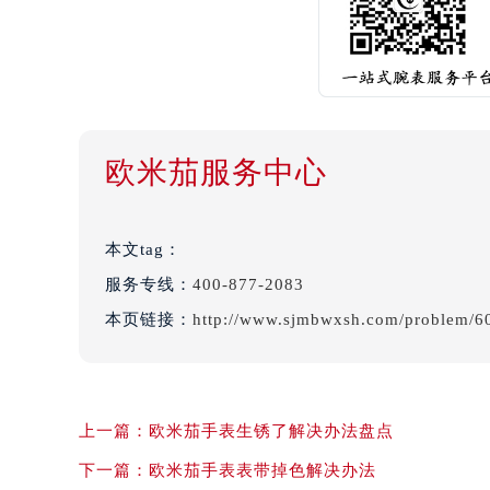
欧米茄服务中心
本文tag：
服务专线：
400-877-2083
本页链接：
http://www.sjmbwxsh.com/problem/6
上一篇：
欧米茄手表生锈了解决办法盘点
下一篇：
欧米茄手表表带掉色解决办法