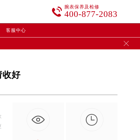
腕表保养及检修

400-877-2083
客服中心

请收好

欧
更