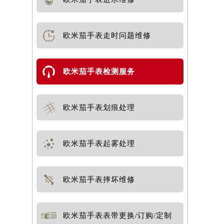
欧米茄手表走时问题维修
欧米茄手表检测服务
欧米茄手表划痕处理
欧米茄手表起雾处理
欧米茄手表摔坏维修
。
欧米茄手表表带更换/订购/定制