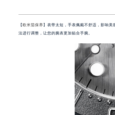
【
欧米茄保养
】表带太短，手表佩戴不舒适，影响美
法进行调整，让您的腕表更加贴合手腕。