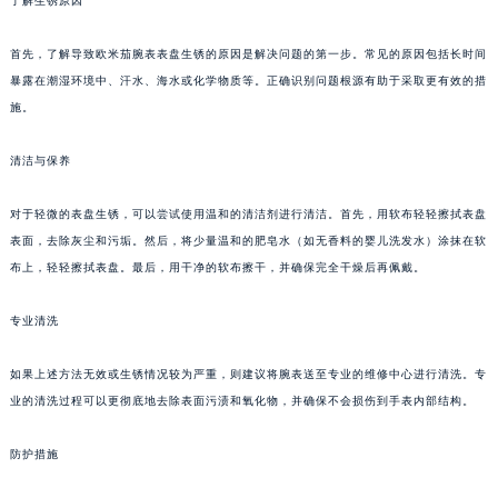
了解生锈原因
首先，了解导致欧米茄腕表表盘生锈的原因是解决问题的第一步。常见的原因包括长时间
暴露在潮湿环境中、汗水、海水或化学物质等。正确识别问题根源有助于采取更有效的措
施。
清洁与保养
对于轻微的表盘生锈，可以尝试使用温和的清洁剂进行清洁。首先，用软布轻轻擦拭表盘
表面，去除灰尘和污垢。然后，将少量温和的肥皂水（如无香料的婴儿洗发水）涂抹在软
布上，轻轻擦拭表盘。最后，用干净的软布擦干，并确保完全干燥后再佩戴。
专业清洗
如果上述方法无效或生锈情况较为严重，则建议将腕表送至专业的维修中心进行清洗。专
业的清洗过程可以更彻底地去除表面污渍和氧化物，并确保不会损伤到手表内部结构。
防护措施