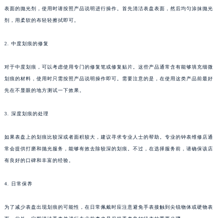
表面的抛光剂，使用时请按照产品说明进行操作。首先清洁表盘表面，然后均匀涂抹抛光
剂，用柔软的布轻轻擦拭即可。
2. 中度划痕的修复
对于中度划痕，可以考虑使用专门的修复笔或修复贴片。这些产品通常含有能够填充细微
划痕的材料，使用时只需按照产品说明操作即可。需要注意的是，在使用这类产品前最好
先在不显眼的地方测试一下效果。
3. 深度划痕的处理
如果表盘上的划痕比较深或者面积较大，建议寻求专业人士的帮助。专业的钟表维修店通
常会提供打磨和抛光服务，能够有效去除较深的划痕。不过，在选择服务前，请确保该店
有良好的口碑和丰富的经验。
4. 日常保养
为了减少表盘出现划痕的可能性，在日常佩戴时应注意避免手表接触到尖锐物体或硬物表