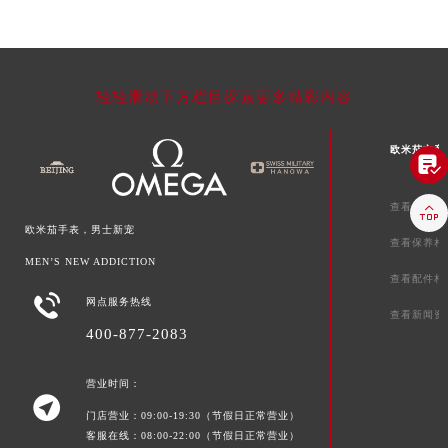
轻轻滑动下方栏目探索更多精彩内容
欧米茄文章

查看维修相

欧米茄手表，男士新宠
查看保养相
MEN’S NEW ADDICTION
查看配件相

网点服务热线
查看新闻资
400-877-2083
营业时间：

门店营业：09:00-19:30（节假日正常营业）
客服在线：08:00-22:00（节假日正常营业）