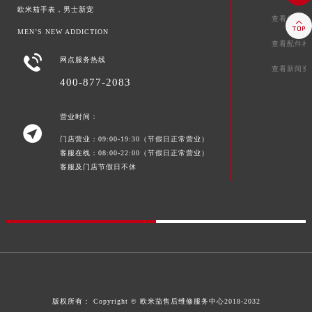
欧米茄手表，男士新宠
查看保养相

MEN’S NEW ADDICTION
查看配件相

网点服务热线
查看新闻资
400-877-2083
营业时间：

门店营业：09:00-19:30（节假日正常营业）
客服在线：08:00-22:00（节假日正常营业）
客服及门店节假日不休
版权所有：
Copyright ©
欧米茄售后维修服务中心
2018-2032