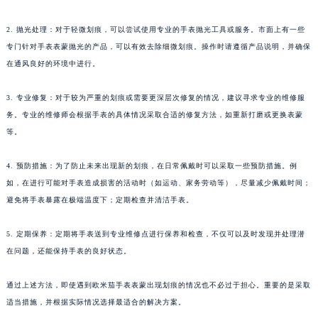
2. 抛光处理：对于轻微划痕，可以尝试使用专业的手表抛光工具或服务。市面上有一些
专门针对手表表蒙抛光的产品，可以有效去除细微划痕。操作时请遵循产品说明，并确保
在通风良好的环境中进行。
3. 专业修复：对于较为严重的划痕或需要更深层次修复的情况，建议寻求专业的维修服
务。专业的维修师会根据手表的具体情况采取合适的修复方法，如重新打磨或更换表蒙
等。
4. 预防措施：为了防止未来出现新的划痕，在日常佩戴时可以采取一些预防措施。例
如，在进行可能对手表造成损害的活动时（如运动、家务劳动等），尽量减少佩戴时间；
避免将手表暴露在极端温度下；定期检查并清洁手表。
5. 定期保养：定期将手表送到专业维修点进行保养和检查，不仅可以及时发现并处理潜
在问题，还能保持手表的良好状态。
通过上述方法，即使遇到欧米茄手表表蒙出现划痕的情况也不必过于担心。重要的是采取
适当措施，并根据实际情况选择最适合的解决方案。