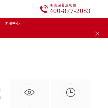
腕表保养及检修

400-877-2083
客服中心


响
如