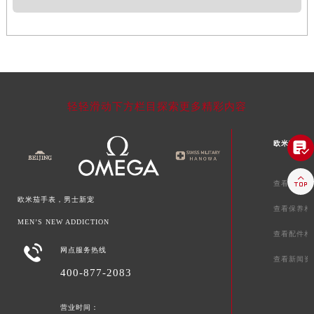
轻轻滑动下方栏目探索更多精彩内容
欧米茄文章


查看维修相
欧米茄手表，男士新宠
查看保养相
MEN’S NEW ADDICTION
查看配件相

网点服务热线
查看新闻资
400-877-2083
营业时间：