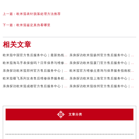
上一篇：
欧米茄表针脱落处理方法推荐
下一篇：
欧米茄鉴定真伪看哪里
相关文章
欧米茄中国官方售后服务中心｜最新热线电话与地址权威信息声明（2026年7月最新）
亲身探访欧米茄扬州官方售后服务中心｜全新服务热线及门店地址（2026年7月最新）
欧米茄海马手表保值吗？日常保养与维修须知权威公示（2026年7月最新）
亲身探访欧米茄厦门官方售后服务中心｜网点地址与服务热线（2026年7月最新）
亲身探访欧米茄郑州官方售后服务中心｜详细地址与售后电话（2026年7月最新）
欧米茄官方维修点查询与保养服务指南权威公示（2026年7月最新）
欧米茄碟飞系列女表售后维修保养服务权威公示（2026年7月最新）
亲身探访欧米茄上海官方售后服务中心｜地址与24小时服务电话（2026年7月最新）
亲身探访欧米茄成都官方售后服务中心｜完整地址与联系电话（2026年7月最新）
亲身探访欧米茄徐州官方售后服务中心｜全新地址电话一览（2026年7月最新）
文章分类