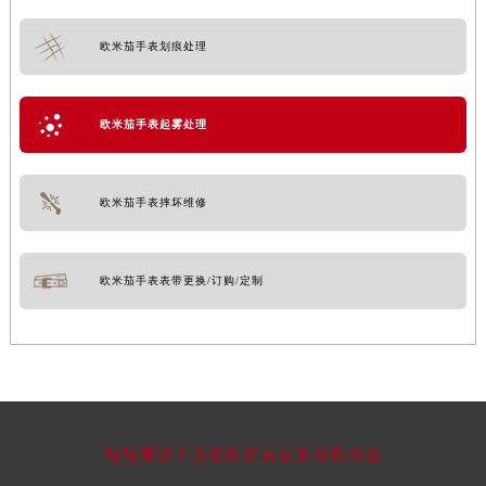
欧米茄手表划痕处理
欧米茄手表起雾处理
欧米茄手表摔坏维修
欧米茄手表表带更换/订购/定制
轻轻滑动下方栏目探索更多精彩内容