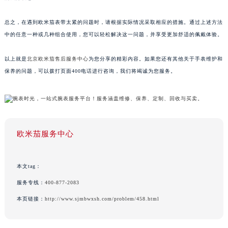
总之，在遇到欧米茄表带太紧的问题时，请根据实际情况采取相应的措施。通过上述方法
中的任意一种或几种组合使用，您可以轻松解决这一问题，并享受更加舒适的佩戴体验。
以上就是
北京欧米茄售后服务中心
为您分享的精彩内容。如果您还有其他关于手表维护和
保养的问题，可以拨打页面400电话进行咨询，我们将竭诚为您服务。
欧米茄服务中心
本文tag：
服务专线：
400-877-2083
本页链接：
http://www.sjmbwxsh.com/problem/458.html