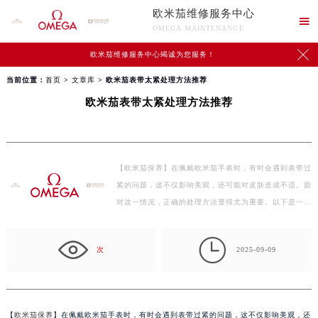
欧米茄维修服务中心

OMEGA MAINTENANCE

欧米茄维修服务中心竭诚为您服务！
当前位置：
首页
>
文章库
> 欧米茄表带太紧处理方法推荐
欧米茄表带太紧处理方法推荐
【欧米茄保养】在佩戴欧米茄手表时，有时会遇到表带过
紧的问题，这不仅影响美观，还可能对皮肤造成不适。面
对这一情况，正确的处理方法显得尤为重要。以下是一
些…

次
2025-09-09
【
欧米茄保养
】在佩戴欧米茄手表时，有时会遇到表带过紧的问题，这不仅影响美观，还