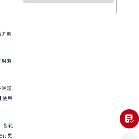
查并调
同时避
在潮湿
处使用

、齿轮
进行更