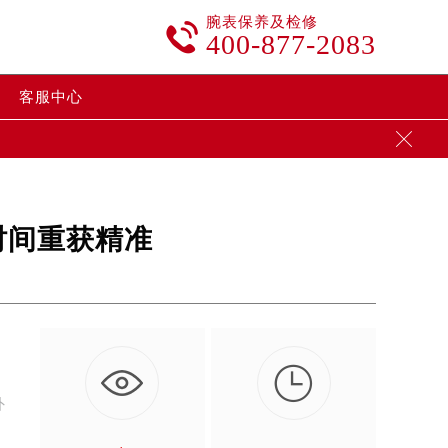
腕表保养及检修

400-877-2083
客服中心

时间重获精准

外