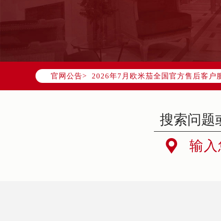
2026年7月欧米茄中国区售后服务
2026年7月欧米茄全国官方售后客户服务热
官网公告>
欧米茄官方全国统一服务热线400-8
2026年7月欧米茄售后服务中心最新
北京市东城区东长安街1号东方广场写
北京市朝阳区建国门外大街甲6号华熙
天津市和平区赤峰道136号天津国际金

输入
上海市徐汇区虹桥路3号港汇中心写字楼
上海市黄浦区南京东路299号宏伊国
南京市秦淮区中山南路1号（新街口）
常州市新北区龙锦路1590号现代传媒
徐州市鼓楼区淮海东路29号苏宁广场I
扬州市邗江区国展路29号星耀天地写字