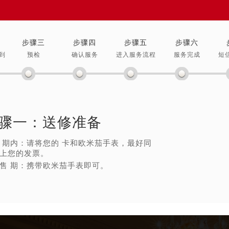
楼1224室（需提前预约）
大厦B座12楼03室（需提前预约）
心写字楼A座7楼709室（需提前预约）
步骤三
步骤四
步骤五
步骤六
2层04室（需提前预约）
到
预检
确认服务
进入服务流程
服务完成
短
心A座907室（需提前预约）
A座(旺进大厦)18层09室（需提前预约）
国际金融中心14楼14D（需提前预约）
广场写字楼10层06室（需提前预约）
骤一：
送修准备
心写字楼B座13层07室（需提前预约）
安国际中心E座6楼10室（需提前预约）
 期内：请将您的 卡和欧米茄手表，最好同
B座17层1707室（需提前预约）
上您的发票。
写字楼A座10层1002室（需提前预约）
售 期：携带欧米茄手表即可。
心东1幢20楼2002室（需提前预约）
街70号华润万象城写字楼（鄂尔多斯大厦）23层2326室（需
州中心写字楼21层2102室（需提前预约）
国际金融中心写字楼20层01室（需提前预约）