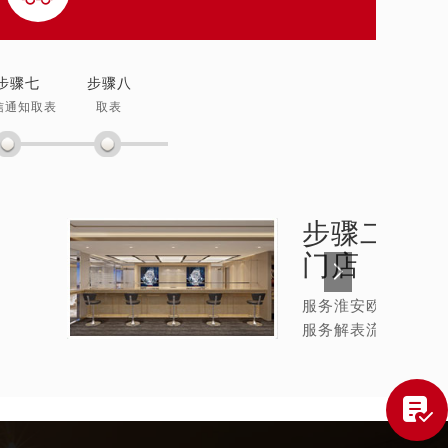
步骤七
步骤八
信通知取表
取表
步骤二：
欧
门店
服务淮安欧米茄维修
服务解表流程
提前预约）
