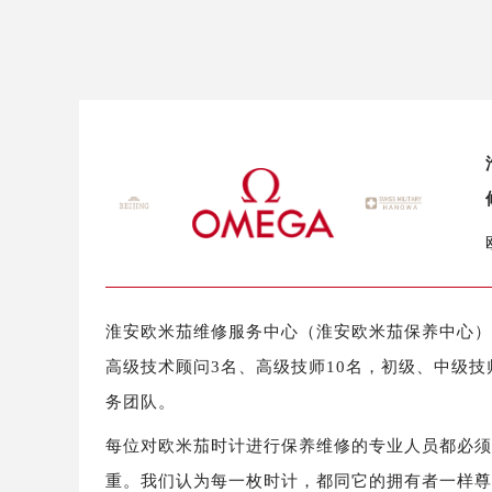
盐城市盐都区世纪大道5号盐城金融城写
泰州市海陵区永定东路399号置地商
宁波市江北区大闸南路500号来福士广
杭州市上城区钱江路1366号华润大厦
金华市金东区东市南街777号金华万达
绍兴市越城区胜利东路379号世茂天
嘉兴市南湖区广益路705号嘉兴世界贸
南昌市红谷滩新区红谷中大道998号
济南市历下区经十路11111号华润中
广州市天河区天河路230号万菱汇国
广州市越秀区环市东路371-375号
淮安欧米茄维修服务中心（淮安欧米茄保养中心）拥
深圳市罗湖区深南东路5001号华润大
高级技术顾问3名、高级技师10名，初级、中级技
惠州市惠城区江北文昌一路7号华贸大
务团队。
厦门市思明区湖滨东路95号华润大厦写
每位对欧米茄时计进行保养维修的专业人员都必
福州市鼓楼区五四路128-1号恒力城
成都市锦江区人民东路6号SAC东原中
重。我们认为每一枚时计，都同它的拥有者一样