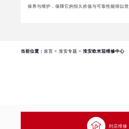
重庆市江北区观音桥步行街2号融恒时
保养与维护，保障它的恒久价值与可靠性能得以
长沙市芙蓉区定王台街道建湘路393
郑州市二七区铭功路10号华润大厦写字
太原市迎泽区解放路15号亨得利名
沈阳市沈河区中街路137号亨得利名
沈阳市沈河区中街路83号亨得利名
当前位置：
首页
>
淮安专题
> 淮安欧米茄维修中心
乌鲁木齐市天山区红山路26号时代广场
温州市鹿城区锦绣路1067号置信广场
哈尔滨市道里区友谊西路600号富力中
大连市中山区人民路15号国际金融大
佛山市禅城区季华五路57号万科金融中
东莞市东城街道鸿福东路1号民盈国贸
无锡市梁溪区人民中路139号恒隆广场
南通市崇川区工农路57号圆融广场写字
苏州市苏州工业园区星港街199号苏州

武汉市江汉区解放大道686号世界贸易
到店维修