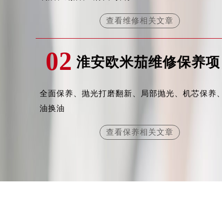
辽宁省沈阳市沈河区中街路137号亨
查看维修相关文章
辽宁省沈阳市沈河区中街路83号亨
北京市朝阳区建国门外大街甲6号华熙
北京市东城区东长安街1号王府井东方
02
淮安欧米茄维修保养项
河北省保定市竞秀区朝阳北大街北国
内蒙古自治区阿拉善盟市左旗土尔扈
内蒙古自治区巴彦淖尔市临河区新华
全面保养、抛光打磨翻新、局部抛光、机芯保养
内蒙古自治区包头市青山区幸福路甲
油换油
内蒙古自治区赤峰市红山区哈达街欧
内蒙古自治区鄂尔多斯市东胜区伊金
查看保养相关文章
内蒙古自治区呼伦贝尔市海拉尔区中
内蒙古自治区通辽市科尔沁区明仁大
内蒙古自治区乌海市海勃湾区人民南
内蒙古自治区乌兰察布市集宁区恩和
内蒙古自治区锡林郭勒盟市锡林浩特
内蒙古自治区兴安盟市乌兰浩特市兴