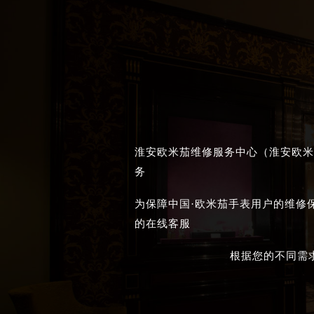
黑龙江省大庆市萨尔图区会战大街欧
黑龙江省鹤岗市向阳区红军路欧米茄
黑龙江省黑河市爱辉区中央街欧米茄
黑龙江省鸡西市鸡冠区红军路欧米茄
黑龙江省佳木斯市向阳区长安路欧米
黑龙江省牡丹江市东安区太平路欧米
黑龙江省七台河市桃山区大同街欧米
黑龙江省齐齐哈尔市龙沙区龙华路欧
淮安欧米茄维修服务中心（淮安欧米
黑龙江省双鸭山市尖山区新兴大街欧
务
黑龙江省绥化市北林区新华街与康庄
为保障中国·欧米茄手表用户的维修
黑龙江省伊春市伊美区通河路欧米茄
的在线客服
吉林省白城市洮北区明仁南街欧米茄
吉林省白山市浑江区浑江大街欧米茄
根据您的不同需
吉林省吉林市船营区河南街欧米茄售
吉林省辽源市龙山区人民大街欧米茄
吉林省梅河口市新华街道梅河大街欧