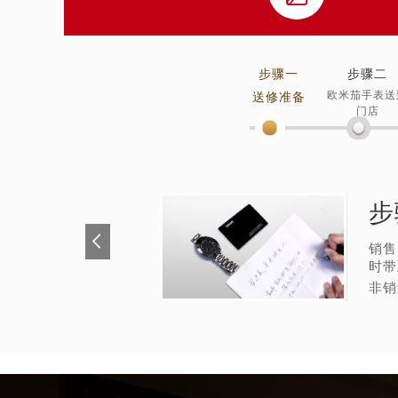
南宁市青秀区金湖路59号地王大厦12
合肥市蜀山区潜山路111号万象城华润
泉州市丰泽区宝洲路729号浦西万达中
步骤一
步骤二
青岛市南区山东路6号华润大厦B座2
欧米茄手表送
送修准备
烟台市芝罘区胜利路139号万达金融中
门店
长春市朝阳区西安大路727号中银大厦
贵阳市南明区都司高架桥路33号亨特
昆明市盘龙区北京路928号同德昆明
步
石家庄市长安区中山东路39号勒泰中
西安市碑林区南关正街88号华侨城长
销售
海口市龙华区金贸东路5号海口华润大厦
时带
唐山市路南区新华东道100号万达广场
非销
台州市椒江区东海大道1800号腾达中
内蒙古自治区呼和浩特市玉泉区大学西
甘肃省兰州市七里河区西津西路16号兰
重庆市解放碑渝中区民权路28号英利