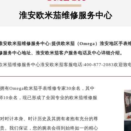
字楼1号楼16层1604室（需提前预约）
务中心东塔写字楼（华润万象城）17层1706室（需提前预约）
淮安欧米茄维修服务中心
场办公楼20层2009室（需提前预约）
写字楼A座5层503-5室（需提前预约）
广场写字楼4号楼22层2209室（需提前预约）
淮安欧米茄维修服务中心:提供欧米茄（Omega）淮安地区手
际中心写字楼8层805室（需提前预约）
修服务中心地址、淮安欧米茄客户服务电话及中心详细介绍。
易中心写字楼A座13层1304室（需提前预约）
绿地双子塔（中央广场）A1座办公楼14层07室（需提前预约）
欧米茄维修服务中心淮安欧米茄客服电话:400-877-2083欢迎致电
心写字楼（万象城）15层1508室（需提前预约）
际中心写字楼A塔7层704室（需提前预约）
世界贸易中心大厦南塔写字楼15层07室（需提前预约）
有Omega欧米茄手表维修专家30余名，其中
厦写字楼17层1701室（需提前预约）
师10余名，现已形成了全国专业的欧米茄维修服
厦写字楼1座30层05室（需提前预约）
字楼B座11层1104室（需提前预约）
须对时计本身、时计历史及其拥有者抱有充分的尊
写字楼15层03室（需提前预约）
心写字楼24层2406B室（需提前预约）
尊贵。我们保证，您的腕表会得到始终如一的精心