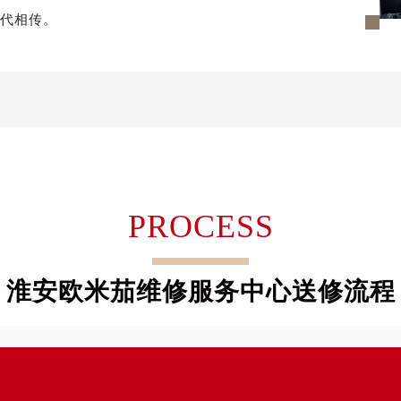
代广场写字楼9层902室（需提前预约）
世代相传。
号世茂环球金融中心写字楼（芙蓉广场）10层13室（需提前预约
楼29层2905室（需提前预约）
表服务中心（品牌授权店）3层整层（需提前预约）
表服务中心（品牌授权店）1层整层（需提前预约）
表服务中心（品牌授权店）1层整层（需提前预约）
（CCMALL）C座17层17-B（需提前预约）
10层1015室（需提前预约）
心T2座写字楼29层03室（需提前预约）
PROCESS
厦7层G室（需提前预约）
心C座12层1205室（需提前预约）
淮安欧米茄维修服务中心送修流程
中心T1写字楼9层907室（需提前预约）
写字楼1座11层1104室（需提前预约）
楼16层1603室（需提前预约）
中心办公楼C座22层08室（需提前预约）
大厦38层09室（需提前预约）