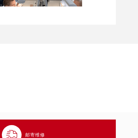
）

邮寄维修