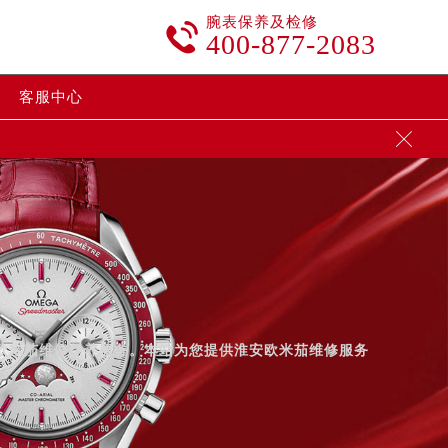
腕表保养及检修

400-877-2083
客服中心

供欧米茄维修保养服务。本站为您提供淮安欧米茄维修服务