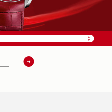
▲
需加拨“+86”）
▼