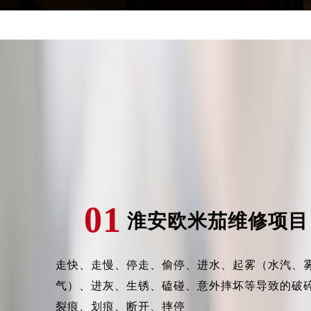
吉林省四平市铁东区紫气大路与南九
吉林省松原市宁江区五环大街欧米茄
吉林省通化市东昌区环通乡江南大街
吉林省延边市延吉市解放路欧米茄售
辽宁省鞍山市铁东区站前街欧米茄售
辽宁省本溪市平山区胜利路欧米茄售
辽宁省朝阳市双塔区新华路欧米茄售
辽宁省丹东市振兴区七经街欧米茄售
辽宁省抚顺市新抚区东一路欧米茄售
辽宁省阜新市海州区解放大街欧米茄
辽宁省葫芦岛市连山区中央路欧米茄
01
淮安欧米茄维修项目
辽宁省锦州市古塔区中央大街欧米茄
辽宁省辽阳市白塔区新运大街欧米茄
辽宁省盘锦市兴隆台区石油大街欧米
走快、走慢、停走、偷停、进水、起雾（水汽、
辽宁省铁岭市银州区南马路欧米茄售
气）、进灰、生锈、磕碰、意外摔坏等导致的破
辽宁省营口市站前区市府路与渤海大
裂痕、划痕、断开、摔停